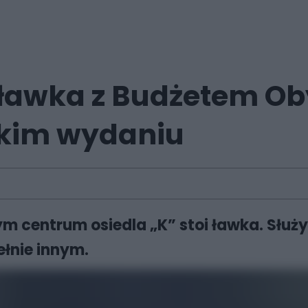
awka z Budżetem Oby
skim wydaniu
m centrum osiedla „K” stoi ławka. Służy 
łnie innym.