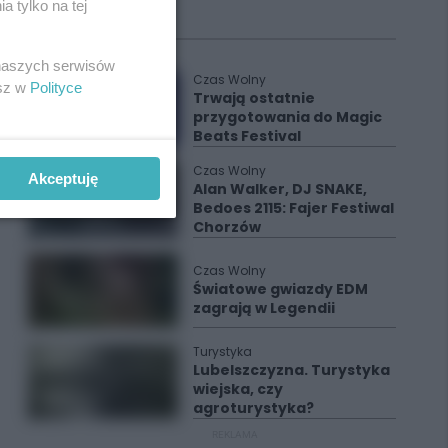
 tylko na tej
Polecane
 naszych serwisów
Czas Wolny
esz w
Polityce
Trwają ostatnie
przygotowania do Magic
Beats Festival
Czas Wolny
Akceptuję
Alan Walker, DJ SNAKE,
Bedoes 2115: Fajer Festiwal
Chorzów
Czas Wolny
Światowe gwiazdy EDM
zagrają w Legendii
Turystyka
Lubelszczyzna. Turystyka
wiejska, czy
agroturystyka?
REKLAMA