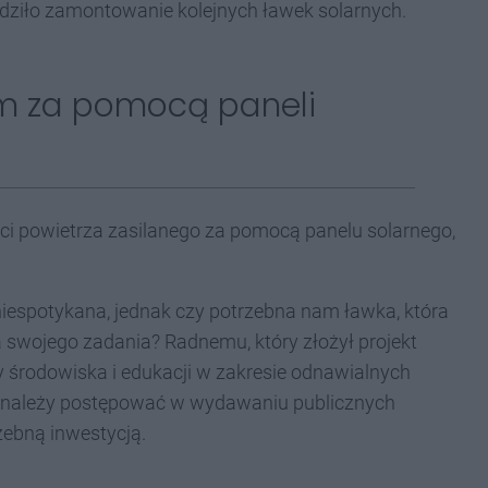
dziło zamontowanie kolejnych ławek solarnych.
nym za pomocą paneli
ści powietrza zasilanego za pomocą panelu solarnego,
niespotykana, jednak czy potrzebna nam ławka, która
a swojego zadania? Radnemu, który złożył projekt
y środowiska i edukacji w zakresie odnawialnych
nie należy postępować w wydawaniu publicznych
zebną inwestycją.