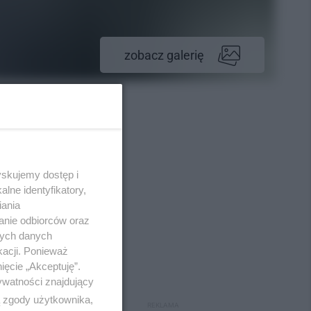
zobacz galerię
yskujemy dostęp i
lne identyfikatory,
iania
anie odbiorców oraz
nych danych
kacji. Ponieważ
ięcie „Akceptuję”.
ywatności znajdujący
ą zgody użytkownika,
REKLAMA