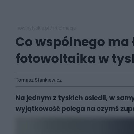
nowinytyskie.pl
/
informacje
Co wspólnego ma ł
fotowoltaika w ty
Tomasz Stankiewicz
Na jednym z tyskich osiedli, w samy
wyjątkowość polega na czymś zupe