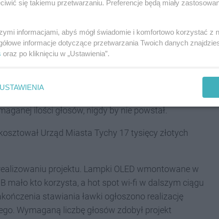
iwić się takiemu przetwarzaniu. Preferencje będą miały zastosowania
wi-fi. Jest pierwszą ławką solarną w Tychach.
miasta Tychy.
szymi informacjami, abyś mógł świadomie i komfortowo korzystać z
gółowe informacje dotyczące przetwarzania Twoich danych znajdzi
s
oraz po kliknięciu w „Ustawienia”.
 nich korzystać. O tym czy pomysł jest dobry czy nie,
USTAWIENIA
wanie. Takim sposobem rządzącym nie można
aganej ilości głosów, nigdy by nie powstał.
K” kosztował Urząd Miasta Tychy 17 tysięcy złotych
o zrealizowaniu projektu. Lampki OLED wmontowane w
B mało kto korzysta, a hot spot wi-fi w dalszym ciągu
akończenia stawiania ławki ogłoszono realizację
iego. Wymaganą liczbę głosów zdobył projekt