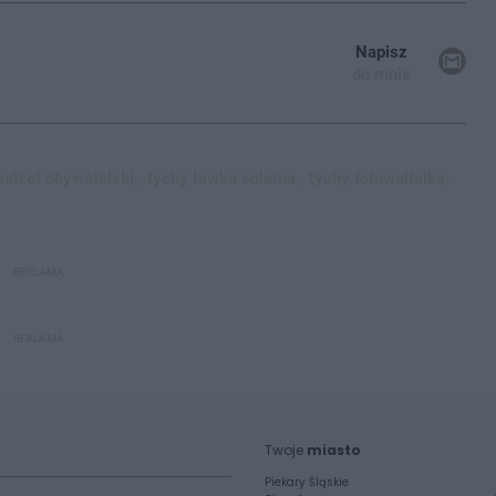
Napisz
do mnie
udżet obywatelski,
tychy ławka solarna,
tychy fotowoltaika,
REKLAMA
REKLAMA
Twoje
miasto
Piekary Śląskie