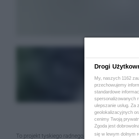
Drogi Użytkow
My, naszych 1162 zau
przechowujemy informa
standardowe informac
spersonalizowanych re
ulepszanie usług. Za
geolokalizacyjnych or
cenimy Twoją prywatno
Zgoda jest dobrowoln
się w lewym dolnym r
To projekt tyskiego radnego Michała Kasperczyka