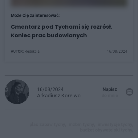
Może Cię zainteresować:
Cmentarz pod Tychami się rozrósł.
Koniec prac budowlanych
AUTOR:
Redakcja
16/08/2024
16/08/2024
Napisz
Arkadiusz
Korejwo
do mnie
plac zabaw tychy,
mzbm tychy,
inwestycje tychy,
budżet obywatelski tychy,