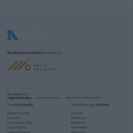
Wydawca mediów
lokalnych
Nie zapomnij
zapoznać się z:
polityką prywatności
regulamin korzystania z portali
Twoje
miasto
Skontakuj się
z nami
Piekary Śląskie
Kontakt
Chorzów
Wydawca
Tarnowskie Góry
Redakcja
Ruda Śląska
Newsletter
Świętochłowice
Reklama