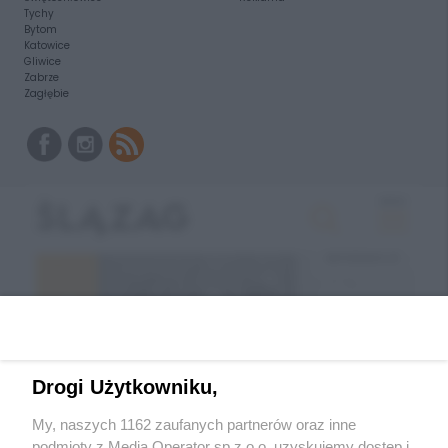
Tychy
Bytom
Katowice
Gliwice
Zabrze
Zagłębie
Drogi Użytkowniku,
My, naszych 1162 zaufanych partnerów oraz inne
podmioty z Media Operator sp z.o.o. uzyskujemy dostęp i