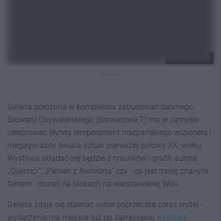
kultura.tychy.pl
REKLAMA
Galeria położona w kompleksie zabudowań dawnego
Browaru Obywatelskiego (Browarowa 7) ma w zamyśle
celebrować słynny temperament hiszpańskiego wizjonera i
megagwiazdy świata sztuki pierwszej połowy XX. wieku.
Wystawa składać się będzie z rysunków i grafik autora
„Guernici”, „Panien z Awinionu” czy - co jest mniej znanym
faktem - murali na blokach na warszawskiej Woli.
Galeria zdaje się stawiać sobie poprzeczkę coraz wyżej -
wydarzenie ma miejsce tuż po zamknięciu
wystawy