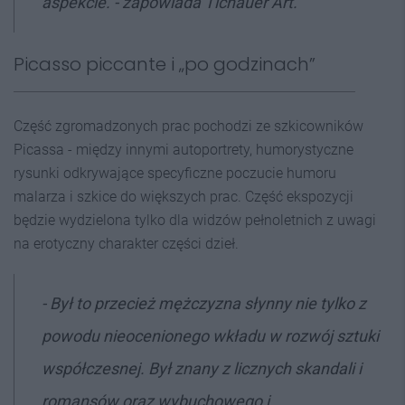
aspekcie. - zapowiada Tichauer Art.
Picasso piccante i „po godzinach”
Część zgromadzonych prac pochodzi ze szkicowników
Picassa - między innymi autoportrety, humorystyczne
rysunki odkrywające specyficzne poczucie humoru
malarza i szkice do większych prac. Część ekspozycji
będzie wydzielona tylko dla widzów pełnoletnich z uwagi
na erotyczny charakter części dzieł.
- Był to przecież mężczyzna słynny nie tylko z
powodu nieocenionego wkładu w rozwój sztuki
współczesnej. Był znany z licznych skandali i
romansów oraz wybuchowego i