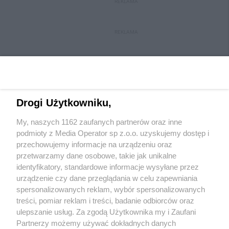
REKLAMA
REKLAMA
Drogi Użytkowniku,
My, naszych 1162 zaufanych partnerów oraz inne
Wydawca mediów
lokalnych
podmioty z Media Operator sp z.o.o. uzyskujemy dostęp i
przechowujemy informacje na urządzeniu oraz
przetwarzamy dane osobowe, takie jak unikalne
identyfikatory, standardowe informacje wysyłane przez
urządzenie czy dane przeglądania w celu zapewniania
spersonalizowanych reklam, wybór spersonalizowanych
Nie zapomnij
treści, pomiar reklam i treści, badanie odbiorców oraz
zapoznać się z:
polityką prywatności
regulamin korzystania z portali
ulepszanie usług. Za zgodą Użytkownika my i Zaufani
Twoje
miasto
Skontakuj się
z nami
Partnerzy możemy używać dokładnych danych