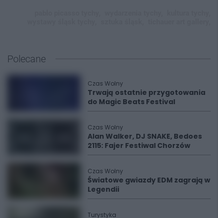
pablo picasso tychy,
wydarzenia tychy,
kultura tychy,
wystawy śląsk tychy,
sztuka śląsk,
tichauer art gallery,
Polecane
Czas Wolny
Trwają ostatnie przygotowania
do Magic Beats Festival
Czas Wolny
Alan Walker, DJ SNAKE, Bedoes
2115: Fajer Festiwal Chorzów
Czas Wolny
Światowe gwiazdy EDM zagrają w
Legendii
Turystyka