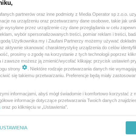
niku,
t został uszczelniony, a także dokonano korekty
fanych partnerów oraz inne podmioty z Media Operator sp z.o.o. uz
eciwpożarowej – informują pracownicy
cje na urządzeniu oraz przetwarzamy dane osobowe, takie jak unika
 w Tychach.
je wysyłane przez urządzenie czy dane przeglądania w celu zapewn
klam, wybór spersonalizowanych treści, pomiar reklam i treści, bad
 zgodą Użytkownika my i Zaufani Partnerzy możemy używać dokład
az aktywnie skanować charakterystykę urządzenia do celów identyfi
ść, prosimy o zgodę na korzystanie z tych technologii poprzez klikn
0 milionów złotych! Natura wygrała z miastem?
a i zawsze możesz ją zmienić/wycofać klikając przycisk ustawień pr
ogu strony
. Niektóre rodzaje przetwarzania danych nie wymagaj
ingu wielopoziomowym
iwić się takiemu przetwarzaniu. Preferencje będą miały zastosowania
szymi informacjami, abyś mógł świadomie i komfortowo korzystać z
mował, że podpisał z generalnym wykonawcą firmą -
gółowe informacje dotyczące przetwarzania Twoich danych znajdzi
czące zakresu wykonania prac naprawczych na
s
oraz po kliknięciu w „Ustawienia”.
owisko.
USTAWIENIA