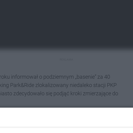
REKLAMA
 roku informował o podziemnym „basenie” za 40
ing Park&Ride zlokalizowany niedaleko stacji PKP
miasto zdecydowało się podjąć kroki zmierzające do
acji Tychy Lodowisko przeszedł pomyślnie