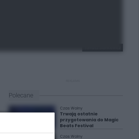
Tomasz Stankiewicz
REKLAMA
Polecane
Czas Wolny
Trwają ostatnie
przygotowania do Magic
Beats Festival
Czas Wolny