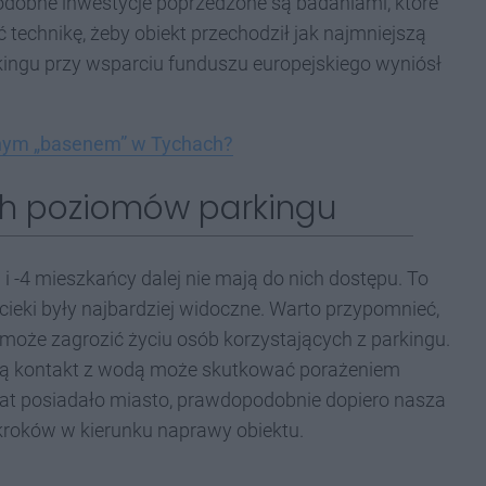
dobne inwestycje poprzedzone są badaniami, które
technikę, żeby obiekt przechodził jak najmniejszą
ingu przy wsparciu funduszu europejskiego wyniósł
mnym „basenem” w Tychach?
ch poziomów parkingu
 -4 mieszkańcy dalej nie mają do nich dostępu. To
ieki były najbardziej widoczne. Warto przypomnieć,
oże zagrozić życiu osób korzystających z parkingu.
ają kontakt z wodą może skutkować porażeniem
lat posiadało miasto, prawdopodobnie dopiero nasza
kroków w kierunku naprawy obiektu.