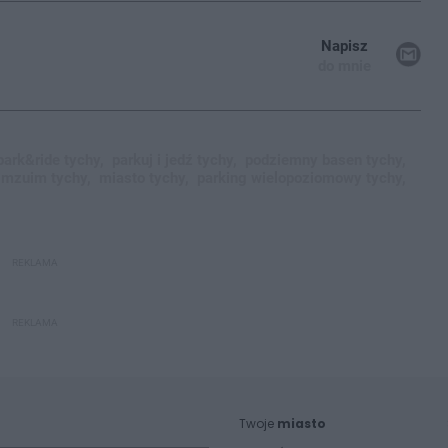
Napisz
do mnie
park&ride tychy,
parkuj i jedź tychy,
podziemny basen tychy,
mzuim tychy,
miasto tychy,
parking wielopoziomowy tychy,
REKLAMA
REKLAMA
Twoje
miasto