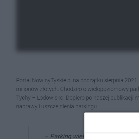
Portal NowinyTyskie.pl na początku sierpnia 2021
milionów złotych. Chodziło o wielopoziomowy park
Tychy – Lodowisko. Dopiero po naszej publikacji 
naprawy i uszczelnienia parkingu.
– Parking wielopoziomowy przy st