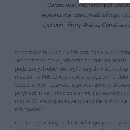
– Całość prac naprawczych zosta
wykonawcy, odpowiedzialnego za
Tychach - firmę Aldesa Construcc
Nadzór nad budową dwóch parkingów wielopozi
Jednocześnie tyska jednostka budżetowa miasta in
podziemnych obiektów wykonanych w technologii 
miastem w Polsce, które spotyka się z tym proble
szczelinowych pozwala na prowadzenie robót naw
przykładem może być podziemny parking wybudow
morza. W tym wypadku, żeby zapobiec szkodliwej d
mikropalach.
Oprócz tego w innych obiektach tego typu przy za