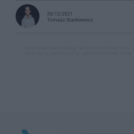
30/12/2021
Tomasz
Stankiewicz
tychy podziemny parking,
podziemny parking tychy,
basen tychy,
parking tychy,
gdzie zaparkować tychy,