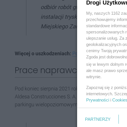
Drogi Użytkow
odbiór robót gwarancyjnych. Obiek
My, naszych 1162 zau
instalacji tryskaczowej sieci prz
przechowujemy informa
Miejskiego Zarządu Ulic i Mostów
standardowe informac
spersonalizowanych re
ulepszanie usług. Za
geolokalizacyjnych or
cenimy Twoją prywatno
Więcej o uszkodzeniach:
Podziemny "basen" za 4
Zgoda jest dobrowoln
się w lewym dolnym r
Prace naprawcze na park
ale masz prawo sprzec
witrynie.
Zapoznaj się z poniż
Pod koniec sierpnia 2021 roku MZUiM Tychy infor
internetowych. Szcze
Aldesa Construcciones S. A. - porozumienie doty
Prywatności
i
Cookie
parkingu wielopoziomowym przy stacji Tychy Lod
PARTNERZY