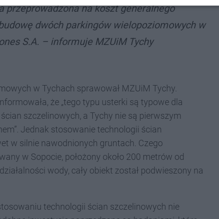
ła przeprowadzona na koszt generalnego
 budowę dwóch parkingów wielopoziomowych w
iones S.A. – informuje MZUiM Tychy
omowych w Tychach sprawował MZUiM Tychy.
formowała, że „tego typu usterki są typowe dla
ścian szczelinowych, a Tychy nie są pierwszym
mem”. Jednak stosowanie technologii ścian
et w silnie nawodnionych gruntach. Czego
any w Sopocie, położony około 200 metrów od
ziałalności wody, cały obiekt został podwieszony na
stosowaniu technologii ścian szczelinowych nie