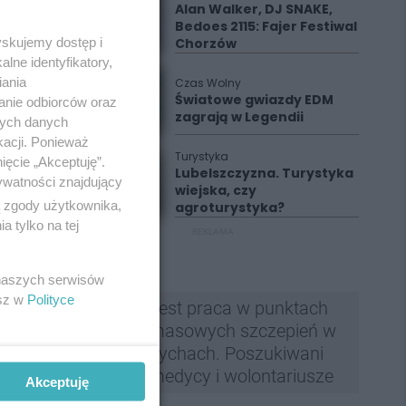
Alan Walker, DJ SNAKE,
Bedoes 2115: Fajer Festiwal
yskujemy dostęp i
Chorzów
lne identyfikatory,
iania
Czas Wolny
Światowe gwiazdy EDM
anie odbiorców oraz
zagrają w Legendii
nych danych
kacji. Ponieważ
Turystyka
ięcie „Akceptuję”.
Lubelszczyzna. Turystyka
ywatności znajdujący
wiejska, czy
ą zgody użytkownika,
agroturystyka?
 tylko na tej
REKLAMA
 naszych serwisów
esz w
Polityce
Jest praca w punktach
masowych szczepień w
Tychach. Poszukiwani
medycy i wolontariusze
Akceptuję