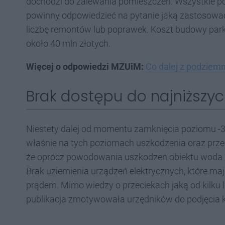
dochodzi do zalewania pomieszczeń. Wszystkie po
powinny odpowiedzieć na pytanie jaką zastosować 
liczbę remontów lub poprawek. Koszt budowy park
około 40 mln złotych.
Więcej o odpowiedzi MZUiM:
Co dalej z podzie
Brak dostępu do najniższy
Niestety dalej od momentu zamknięcia poziomu -3 i
właśnie na tych poziomach uszkodzenia oraz przec
że oprócz powodowania uszkodzeń obiektu woda m
Brak uziemienia urządzeń elektrycznych, które m
prądem. Mimo wiedzy o przeciekach jaką od kilku 
publikacja zmotywowała urzędników do podjęcia 