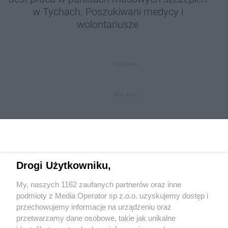
w Tychach. Poszukiwani medycy i
wolontariusze
REKLAMA
REKLAMA
Drogi Użytkowniku,
My, naszych 1162 zaufanych partnerów oraz inne
Wydawca mediów
lokalnych
podmioty z Media Operator sp z.o.o. uzyskujemy dostęp i
przechowujemy informacje na urządzeniu oraz
przetwarzamy dane osobowe, takie jak unikalne