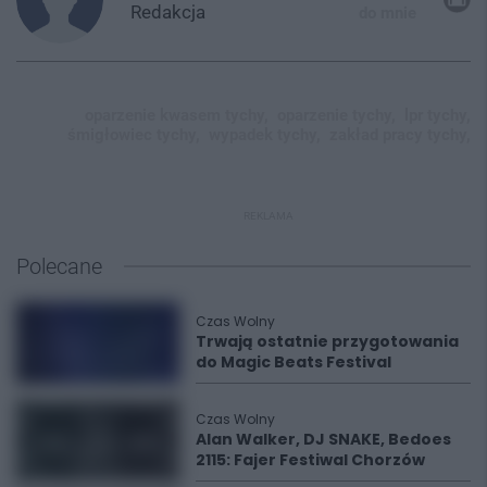
Redakcja
do mnie
oparzenie kwasem tychy,
oparzenie tychy,
lpr tychy,
śmigłowiec tychy,
wypadek tychy,
zakład pracy tychy,
REKLAMA
Polecane
Czas Wolny
Trwają ostatnie przygotowania
do Magic Beats Festival
Czas Wolny
Alan Walker, DJ SNAKE, Bedoes
2115: Fajer Festiwal Chorzów