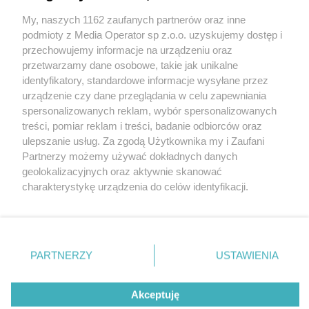
My, naszych 1162 zaufanych partnerów oraz inne
Wydawca mediów
lokalnych
podmioty z Media Operator sp z.o.o. uzyskujemy dostęp i
przechowujemy informacje na urządzeniu oraz
przetwarzamy dane osobowe, takie jak unikalne
identyfikatory, standardowe informacje wysyłane przez
urządzenie czy dane przeglądania w celu zapewniania
spersonalizowanych reklam, wybór spersonalizowanych
Nie zapomnij
treści, pomiar reklam i treści, badanie odbiorców oraz
zapoznać się z:
polityką prywatności
regulamin korzystania z portali
ulepszanie usług. Za zgodą Użytkownika my i Zaufani
Twoje
miasto
Skontaktuj się
z nami
Partnerzy możemy używać dokładnych danych
Piekary Śląskie
Kontakt
geolokalizacyjnych oraz aktywnie skanować
Chorzów
Wydawca
charakterystykę urządzenia do celów identyfikacji.
Tarnowskie Góry
Redakcja
Ruda Śląska
Newsletter
Ponieważ cenimy Twoją prywatność, prosimy o zgodę na
Świętochłowice
Reklama
korzystanie z tych technologii poprzez kliknięcie
Tychy
„Akceptuję”. Zgoda jest dobrowolna i zawsze możesz ją
Bytom
Katowice
zmienić/wycofać klikając przycisk ustawień prywatności
PARTNERZY
USTAWIENIA
Gliwice
znajdujący się w lewym dolnym rogu strony
. Niektóre
Zabrze
Zagłębie
rodzaje przetwarzania danych nie wymagają zgody
Akceptuję
użytkownika, ale masz prawo sprzeciwić się takiemu