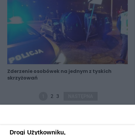
Zderzenie osobówek na jednym z tyskich
skrzyżowań
1
2
3
NASTĘPNA
Drogi Użytkowniku,