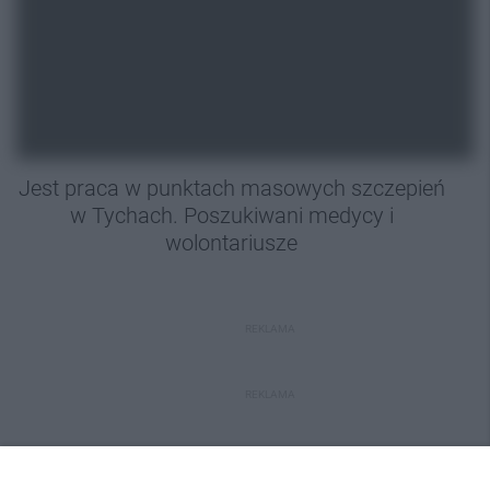
Jest praca w punktach masowych szczepień
w Tychach. Poszukiwani medycy i
wolontariusze
REKLAMA
REKLAMA