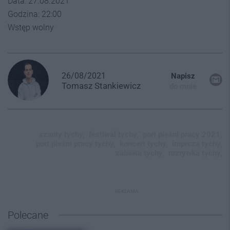
Data: 27.08.2021
Godzina: 22:00
Wstęp wolny
26/08/2021
Napisz
Tomasz
Stankiewicz
do mnie
szanty tychy,
festiwal tychy,
port pieśni pracy 2021,
port pieśni pracy tychy,
koncert tychy,
impreza tychy,
zabawa tychy,
rozrywka tychy,
REKLAMA
Polecane