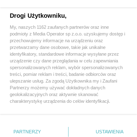
Drogi Użytkowniku,
My, naszych 1162 zaufanych partnerów oraz inne
Wydawca mediów
lokalnych
podmioty z Media Operator sp z.o.o. uzyskujemy dostęp i
przechowujemy informacje na urządzeniu oraz
przetwarzamy dane osobowe, takie jak unikalne
identyfikatory, standardowe informacje wysyłane przez
urządzenie czy dane przeglądania w celu zapewniania
spersonalizowanych reklam, wybór spersonalizowanych
Nie zapomnij
treści, pomiar reklam i treści, badanie odbiorców oraz
zapoznać się z:
polityką prywatności
regulamin korzystania z portali
ulepszanie usług. Za zgodą Użytkownika my i Zaufani
Twoje
miasto
Skontakuj się
z nami
Partnerzy możemy używać dokładnych danych
Piekary Śląskie
Kontakt
geolokalizacyjnych oraz aktywnie skanować
Chorzów
Wydawca
charakterystykę urządzenia do celów identyfikacji.
Tarnowskie Góry
Redakcja
Ruda Śląska
Newsletter
Ponieważ cenimy Twoją prywatność, prosimy o zgodę na
Świętochłowice
Reklama
korzystanie z tych technologii poprzez kliknięcie
Tychy
„Akceptuję”. Zgoda jest dobrowolna i zawsze możesz ją
Bytom
Katowice
zmienić/wycofać klikając przycisk ustawień prywatności
PARTNERZY
USTAWIENIA
Gliwice
znajdujący się w lewym dolnym rogu strony
. Niektóre
Zabrze