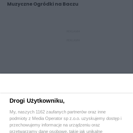
Muzyczne Ogródki na Baczu
REKLAMA
REKLAMA
Drogi Użytkowniku,
My, naszych 1162 zaufanych partnerów oraz inne
Wydawca mediów
lokalnych
podmioty z Media Operator sp z.o.o. uzyskujemy dostęp i
przechowujemy informacje na urządzeniu oraz
przetwarzamy dane osobowe, takie jak unikalne