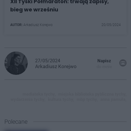
XII Tyski Półmaraton: trwają zapisy,
bieg we wrześniu
AUTOR:
Arkadiusz Korejwo
20/05/2024
27/05/2024
Napisz
Arkadiusz
Korejwo
do mnie
mediateka tychy,
miejska biblioteka pybliczna tychy,
wydarzenia tychy,
kultura tychy,
mbp tychy,
anna pamuła,
Polecane