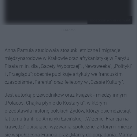
facebook Anna Pamuła
REKLAMA
Anna Pamuła studiowała stosunki etniczne i migracje
międzynarodowe w Krakowie oraz afrykanistykę w Paryżu.
Pisała m.in. dla „Gazety Wyborczej”, „Newsweeka”, „Polityki”
i „Przeglądu”; obecnie publikuje artykuły we francuskim
czasopiśmie „Parents” oraz felietony w „Czasie Kultury”.
Jest autorką przewodników oraz książek - miedźy innymi
„Polacos. Chajka płynie do Kostaryki”, w którym
przedstawiła historię polskich Żydów, którzy osiemdziesiąt
lat temu trafili do Ameryki Łacińskiej; „Wrzenie. Francja na
krawędzi” opisującej wyzwania społeczne, z którymi mierzy
się współczesna Francja oraz „Mamy do pogadania. Mamy