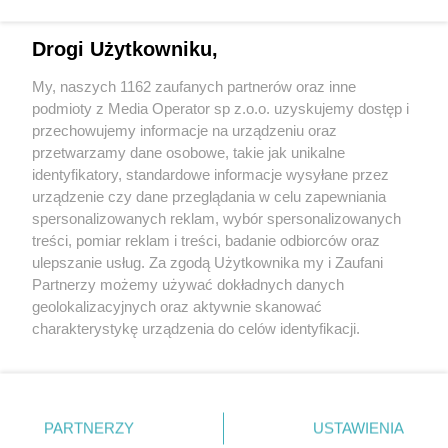
Drogi Użytkowniku,
My, naszych 1162 zaufanych partnerów oraz inne
Wydawca mediów
lokalnych
podmioty z Media Operator sp z.o.o. uzyskujemy dostęp i
przechowujemy informacje na urządzeniu oraz
przetwarzamy dane osobowe, takie jak unikalne
identyfikatory, standardowe informacje wysyłane przez
urządzenie czy dane przeglądania w celu zapewniania
spersonalizowanych reklam, wybór spersonalizowanych
Nie zapomnij
treści, pomiar reklam i treści, badanie odbiorców oraz
zapoznać się z:
polityką prywatności
regulamin korzystania z portali
ulepszanie usług. Za zgodą Użytkownika my i Zaufani
Twoje
miasto
Skontakuj się
z nami
Partnerzy możemy używać dokładnych danych
Piekary Śląskie
Kontakt
geolokalizacyjnych oraz aktywnie skanować
Chorzów
Wydawca
charakterystykę urządzenia do celów identyfikacji.
Tarnowskie Góry
Redakcja
Ruda Śląska
Newsletter
Ponieważ cenimy Twoją prywatność, prosimy o zgodę na
Świętochłowice
Reklama
korzystanie z tych technologii poprzez kliknięcie
Tychy
„Akceptuję”. Zgoda jest dobrowolna i zawsze możesz ją
Bytom
Katowice
zmienić/wycofać klikając przycisk ustawień prywatności
PARTNERZY
USTAWIENIA
Gliwice
znajdujący się w lewym dolnym rogu strony
. Niektóre
Zabrze