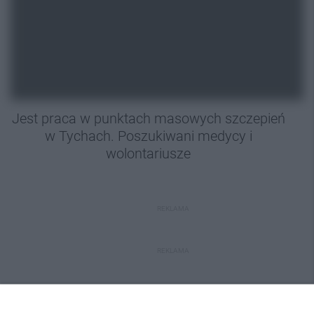
Jest praca w punktach masowych szczepień
w Tychach. Poszukiwani medycy i
wolontariusze
REKLAMA
REKLAMA