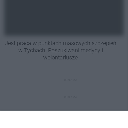
Jest praca w punktach masowych szczepień
w Tychach. Poszukiwani medycy i
wolontariusze
REKLAMA
REKLAMA