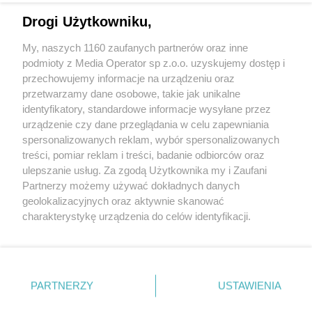
Drogi Użytkowniku,
My, naszych 1160 zaufanych partnerów oraz inne
Wydawca mediów
lokalnych
podmioty z Media Operator sp z.o.o. uzyskujemy dostęp i
przechowujemy informacje na urządzeniu oraz
przetwarzamy dane osobowe, takie jak unikalne
identyfikatory, standardowe informacje wysyłane przez
urządzenie czy dane przeglądania w celu zapewniania
spersonalizowanych reklam, wybór spersonalizowanych
Nie zapomnij
treści, pomiar reklam i treści, badanie odbiorców oraz
zapoznać się z:
polityką prywatności
regulamin korzystania z portali
ulepszanie usług. Za zgodą Użytkownika my i Zaufani
Twoje
miasto
Skontakuj się
z nami
Partnerzy możemy używać dokładnych danych
Piekary Śląskie
Kontakt
geolokalizacyjnych oraz aktywnie skanować
Chorzów
Wydawca
charakterystykę urządzenia do celów identyfikacji.
Tarnowskie Góry
Redakcja
Ruda Śląska
Newsletter
Ponieważ cenimy Twoją prywatność, prosimy o zgodę na
Świętochłowice
Reklama
korzystanie z tych technologii poprzez kliknięcie
Tychy
„Akceptuję”. Zgoda jest dobrowolna i zawsze możesz ją
Bytom
Katowice
zmienić/wycofać klikając przycisk ustawień prywatności
PARTNERZY
USTAWIENIA
Gliwice
znajdujący się w lewym dolnym rogu strony
. Niektóre
Zabrze
Zagłębie
rodzaje przetwarzania danych nie wymagają zgody