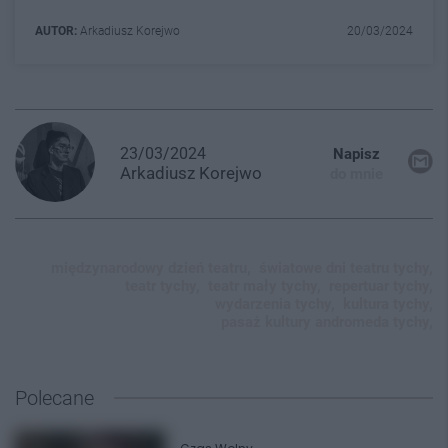
AUTOR:
Arkadiusz Korejwo
20/03/2024
23/03/2024
Napisz
Arkadiusz
Korejwo
do mnie
międzynarodowy dzień teatru,
światowe dni teatru tychy,
teatr tychy,
teatr mały tychy,
repertuar tychy,
wydarzenia tychy,
kultura tychy,
pasaż kultury andromeda tychy,
Polecane