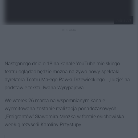
Adria Art
REKLAMA
Następnego dnia o 18 na kanale YouTube miejskiego
teatru oglądać będzie można na żywo nowy spektakl
dyrektora Teatru Małego Pawła Drzewieckiego - „Iluzje” na
podstawie tekstu Iwana Wyrypajewa.
We wtorek 26 marca na wspomnianym kanale
wyemitowana zostanie realizacja ponadczasowych
„Emigrantów” Sławomira Mrożka w formie słuchowiska
według reżyserii Karoliny Przystupy.