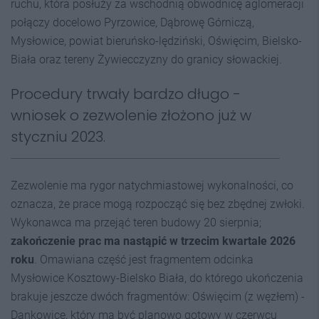
ruchu, która posłuży za wschodnią obwodnicę aglomeracji
połączy docelowo Pyrzowice, Dąbrowę Górniczą,
Mysłowice, powiat bieruńsko-lędziński, Oświęcim, Bielsko-
Biała oraz tereny Żywiecczyzny do granicy słowackiej.
Procedury trwały bardzo długo -
wniosek o zezwolenie złożono już w
styczniu 2023.
Zezwolenie ma rygor natychmiastowej wykonalności, co
oznacza, że prace mogą rozpocząć się bez zbędnej zwłoki.
Wykonawca ma przejąć teren budowy 20 sierpnia;
zakończenie prac ma nastąpić w trzecim kwartale 2026
roku
. Omawiana część jest fragmentem odcinka
Mysłowice Kosztowy-Bielsko Biała, do którego ukończenia
brakuje jeszcze dwóch fragmentów: Oświęcim (z węzłem) -
Dankowice, który ma być planowo gotowy w czerwcu