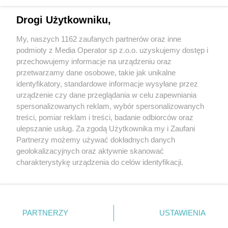
Drogi Użytkowniku,
My, naszych 1162 zaufanych partnerów oraz inne
Wydawca mediów
lokalnych
podmioty z Media Operator sp z.o.o. uzyskujemy dostęp i
przechowujemy informacje na urządzeniu oraz
przetwarzamy dane osobowe, takie jak unikalne
identyfikatory, standardowe informacje wysyłane przez
urządzenie czy dane przeglądania w celu zapewniania
spersonalizowanych reklam, wybór spersonalizowanych
Nie zapomnij
treści, pomiar reklam i treści, badanie odbiorców oraz
zapoznać się z:
polityką prywatności
regulamin korzystania z portali
ulepszanie usług. Za zgodą Użytkownika my i Zaufani
Twoje
miasto
Skontakuj się
z nami
Partnerzy możemy używać dokładnych danych
Piekary Śląskie
Kontakt
geolokalizacyjnych oraz aktywnie skanować
Chorzów
Wydawca
charakterystykę urządzenia do celów identyfikacji.
Tarnowskie Góry
Redakcja
Ruda Śląska
Newsletter
Ponieważ cenimy Twoją prywatność, prosimy o zgodę na
Świętochłowice
Reklama
korzystanie z tych technologii poprzez kliknięcie
Tychy
„Akceptuję”. Zgoda jest dobrowolna i zawsze możesz ją
Bytom
Katowice
zmienić/wycofać klikając przycisk ustawień prywatności
PARTNERZY
USTAWIENIA
Gliwice
znajdujący się w lewym dolnym rogu strony
. Niektóre
Zabrze