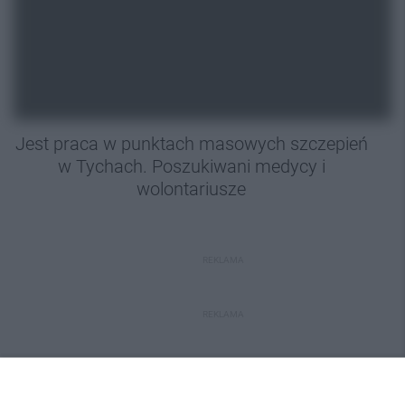
Jest praca w punktach masowych szczepień
w Tychach. Poszukiwani medycy i
wolontariusze
REKLAMA
REKLAMA