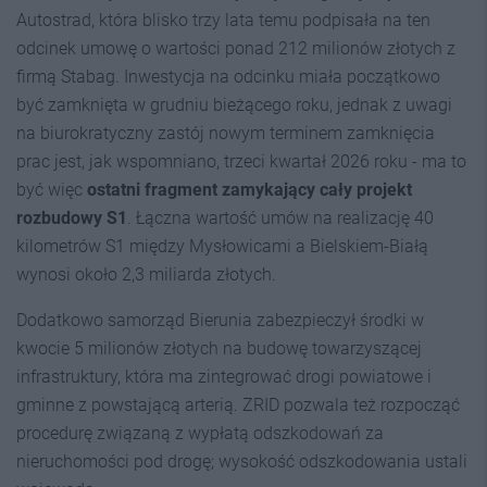
Autostrad, która blisko trzy lata temu podpisała na ten
odcinek umowę o wartości ponad 212 milionów złotych z
firmą Stabag. Inwestycja na odcinku miała początkowo
być zamknięta w grudniu bieżącego roku, jednak z uwagi
na biurokratyczny zastój nowym terminem zamknięcia
prac jest, jak wspomniano, trzeci kwartał 2026 roku - ma to
być więc
ostatni fragment zamykający cały projekt
rozbudowy S1
. Łączna wartość umów na realizację 40
kilometrów S1 między Mysłowicami a Bielskiem-Białą
wynosi około 2,3 miliarda złotych.
Dodatkowo samorząd Bierunia zabezpieczył środki w
kwocie 5 milionów złotych na budowę towarzyszącej
infrastruktury, która ma zintegrować drogi powiatowe i
gminne z powstającą arterią. ZRID pozwala też rozpocząć
procedurę związaną z wypłatą odszkodowań za
nieruchomości pod drogę; wysokość odszkodowania ustali