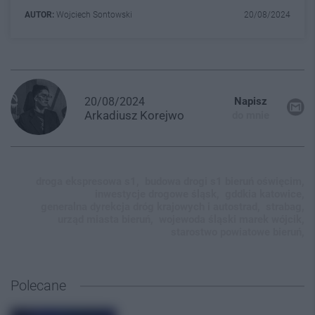
AUTOR:
Wojciech Sontowski
20/08/2024
20/08/2024
Napisz
Arkadiusz
Korejwo
do mnie
droga ekspresowa s1,
budowa drogi s1 bieruń oświęcim,
inwestycje drogowe śląsk,
gddkia katowice,
generalna dyrekcja dróg krajowych i autostrad,
strabag,
urząd miasta bieruń,
wojewoda śląski marek wójcik,
starostwo powiatowe bieruń,
Polecane