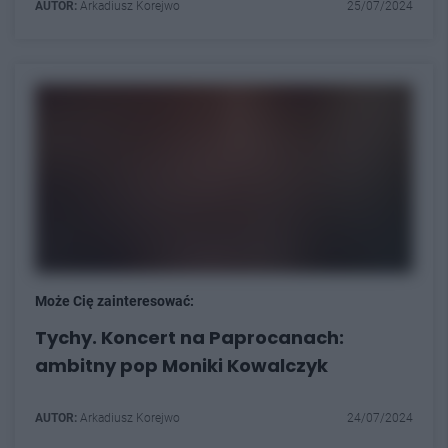
AUTOR:
Arkadiusz Korejwo
25/07/2024
Może Cię zainteresować:
Tychy. Koncert na Paprocanach:
ambitny pop Moniki Kowalczyk
AUTOR:
Arkadiusz Korejwo
24/07/2024