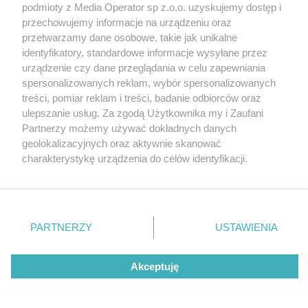
podmioty z Media Operator sp z.o.o. uzyskujemy dostęp i
przechowujemy informacje na urządzeniu oraz
przetwarzamy dane osobowe, takie jak unikalne
identyfikatory, standardowe informacje wysyłane przez
urządzenie czy dane przeglądania w celu zapewniania
spersonalizowanych reklam, wybór spersonalizowanych
Nie zapomnij
treści, pomiar reklam i treści, badanie odbiorców oraz
zapoznać się z:
polityką prywatności
regulamin korzystania z portali
ulepszanie usług. Za zgodą Użytkownika my i Zaufani
Twoje
miasto
Skontakuj się
z nami
Partnerzy możemy używać dokładnych danych
Piekary Śląskie
Kontakt
geolokalizacyjnych oraz aktywnie skanować
Chorzów
Wydawca
charakterystykę urządzenia do celów identyfikacji.
Tarnowskie Góry
Redakcja
Ruda Śląska
Newsletter
Ponieważ cenimy Twoją prywatność, prosimy o zgodę na
Świętochłowice
Reklama
korzystanie z tych technologii poprzez kliknięcie
Tychy
„Akceptuję”. Zgoda jest dobrowolna i zawsze możesz ją
Bytom
Katowice
zmienić/wycofać klikając przycisk ustawień prywatności
PARTNERZY
USTAWIENIA
Gliwice
znajdujący się w lewym dolnym rogu strony
. Niektóre
Zabrze
Zagłębie
rodzaje przetwarzania danych nie wymagają zgody
Akceptuję
użytkownika, ale masz prawo sprzeciwić się takiemu
przetwarzaniu. Preferencje będą miały zastosowania tylko
na tej witrynie.