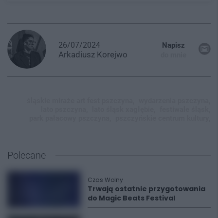
26/07/2024
Napisz
Arkadiusz
Korejwo
do mnie
śląskie miraże art fest pszczyna,
wydarzenia pszczyna,
lato pszczyna,
lato śląsk xagłębie,
festiwale śląsk,
park pałacowy pszczyna,
pszczyńskie centrum kultury,
Polecane
Czas Wolny
Trwają ostatnie przygotowania
do Magic Beats Festival