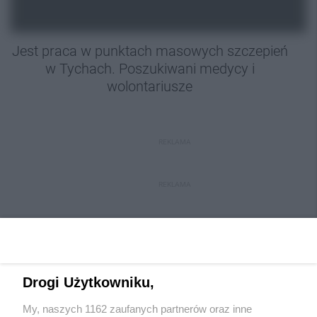
Jest praca w punktach masowych szczepień
w Tychach. Poszukiwani medycy i
wolontariusze
REKLAMA
REKLAMA
Drogi Użytkowniku,
My, naszych 1162 zaufanych partnerów oraz inne
Wydawca mediów
lokalnych