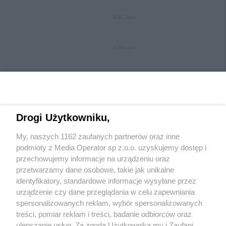
REKLAMA
REKLAMA
Drogi Użytkowniku,
My, naszych 1162 zaufanych partnerów oraz inne
Wydawca mediów
lokalnych
podmioty z Media Operator sp z.o.o. uzyskujemy dostęp i
przechowujemy informacje na urządzeniu oraz
przetwarzamy dane osobowe, takie jak unikalne
identyfikatory, standardowe informacje wysyłane przez
urządzenie czy dane przeglądania w celu zapewniania
spersonalizowanych reklam, wybór spersonalizowanych
Nie zapomnij
treści, pomiar reklam i treści, badanie odbiorców oraz
zapoznać się z:
polityką prywatności
regulamin korzystania z portali
ulepszanie usług. Za zgodą Użytkownika my i Zaufani