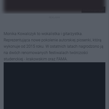
kultura.tychy.pl
REKLAMA
Monika Kowalczyk to wokalistka i gitarzystka.
Reprezentująca nowe pokolenie autorskiej piosenki, którą
wykonuje od 2015 roku. W ostatnich latach nagrodzono ją
na dwóch renomowanych festiwalach twórczości
studenckiej - krakowskim oraz FAMA.