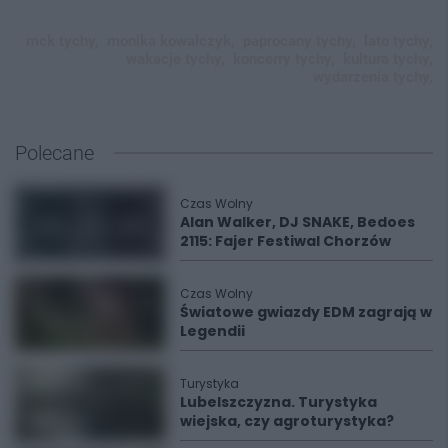
mck tychy,
monika kowalczyk,
paprocany tychy,
lato tychy,
wakacje tychy,
koncerry tychy,
kultura tychy,
wydarzenia tychy,
Polecane
Czas Wolny
Alan Walker, DJ SNAKE, Bedoes
2115: Fajer Festiwal Chorzów
Czas Wolny
Światowe gwiazdy EDM zagrają w
Legendii
Turystyka
Lubelszczyzna. Turystyka
wiejska, czy agroturystyka?