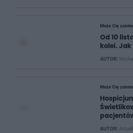
Może Cię zainte
Od 10 lis
kolei. Jak
AUTOR:
Micha
Może Cię zainte
Hospicjum
Świetliko
pacjentó
AUTOR:
Arkad