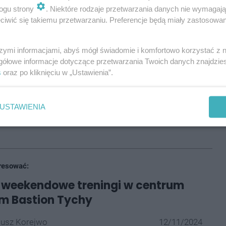
ogu strony
. Niektóre rodzaje przetwarzania danych nie wymagaj
ółka zdobyła złoty medal; jak podaje branżowy
iwić się takiemu przetwarzaniu. Preferencje będą miały zastosowania
ałowym starciu w klatce 19-letnia tyszanka
 tytułu, Amy Scully. Obie zawodniczki spotkały się już
szymi informacjami, abyś mógł świadomie i komfortowo korzystać z
gółowe informacje dotyczące przetwarzania Twoich danych znajdzi
ropy - wówczas górą była Polka. Tym razem jednak
s
oraz po kliknięciu w „Ustawienia”.
ło się na pełnym dystansie trzech rund, po których
USTAWIENIA
 starło się blisko pięciuset fighterów i fighterek z
resować:
weekendowe treningi w centrum
m Bastion Tychy
iusz Korejwo
12/11/2024