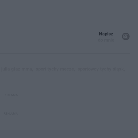
Napisz
do mnie
julia głaz mma,
sport tychy mecze,
sportowcy tychy śląsk,
REKLAMA
REKLAMA