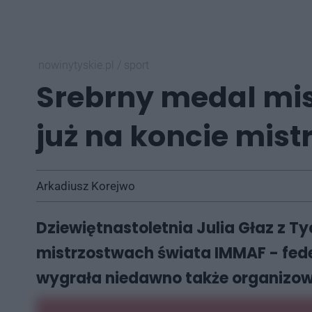
nowinytyskie.pl
/
sport
Srebrny medal mis
już na koncie mist
Arkadiusz Korejwo
Dziewiętnastoletnia Julia Głaz z 
mistrzostwach świata IMMAF - fede
wygrała niedawno także organizow