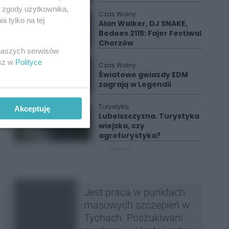
ą zgody użytkownika,
Czas Wolny
 tylko na tej
Alan Walker, DJ SNAKE,
Bedoes 2115: Fajer Festiwal
Chorzów
 naszych serwisów
esz w
Polityce
Czas Wolny
Światowe gwiazdy EDM
zagrają w Legendii
Turystyka
Akceptuję
Lubelszczyzna. Turystyka
wiejska, czy
agroturystyka?
REKLAMA
Jest praca w punktach
masowych szczepień w
Tychach. Poszukiwani