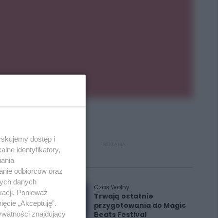
yskujemy dostęp i
REKLAMA
lne identyfikatory,
iania
Polecane
anie odbiorców oraz
nych danych
Czas Wolny
kacji. Ponieważ
Trwają ostatnie
ięcie „Akceptuję”.
przygotowania do Magic
ywatności znajdujący
Beats Festival