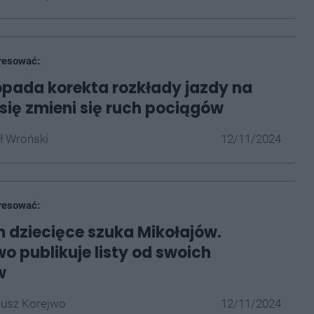
resować:
topada korekta rozkłady jazdy na
 się zmieni się ruch pociągów
ł Wroński
12/11/2024
resować:
 dziecięce szuka Mikołajów.
wo publikuje listy od swoich
w
iusz Korejwo
12/11/2024