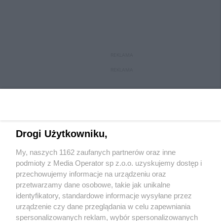
REKLAMA
REKLAMA
Drogi Użytkowniku,
My, naszych 1162 zaufanych partnerów oraz inne
podmioty z Media Operator sp z.o.o. uzyskujemy dostęp i
przechowujemy informacje na urządzeniu oraz
przetwarzamy dane osobowe, takie jak unikalne
Wydawca mediów
lokalnych
identyfikatory, standardowe informacje wysyłane przez
urządzenie czy dane przeglądania w celu zapewniania
spersonalizowanych reklam, wybór spersonalizowanych