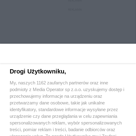
REKLAMA
REKLAMA
Drogi Użytkowniku,
My, naszych 1162 zaufanych partnerów oraz inne
Wydawca mediów
lokalnych
podmioty z Media Operator sp z.o.o. uzyskujemy dostęp i
przechowujemy informacje na urządzeniu oraz
przetwarzamy dane osobowe, takie jak unikalne
identyfikatory, standardowe informacje wysyłane przez
urządzenie czy dane przeglądania w celu zapewniania
spersonalizowanych reklam, wybór spersonalizowanych
Nie zapomnij
treści, pomiar reklam i treści, badanie odbiorców oraz
zapoznać się z:
polityką prywatności
regulamin korzystania z portali