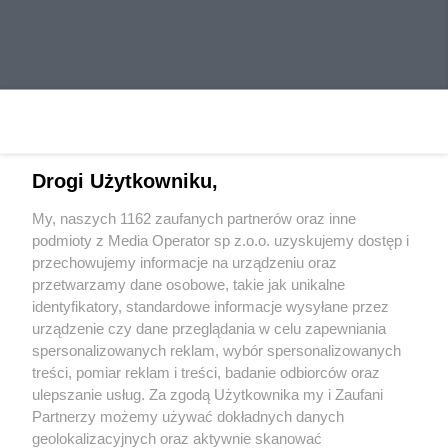
Drogi Użytkowniku,
My, naszych 1162 zaufanych partnerów oraz inne
Wydawca mediów
lokalnych
podmioty z Media Operator sp z.o.o. uzyskujemy dostęp i
przechowujemy informacje na urządzeniu oraz
przetwarzamy dane osobowe, takie jak unikalne
identyfikatory, standardowe informacje wysyłane przez
urządzenie czy dane przeglądania w celu zapewniania
spersonalizowanych reklam, wybór spersonalizowanych
Nie zapomnij
treści, pomiar reklam i treści, badanie odbiorców oraz
zapoznać się z:
polityką prywatności
regulamin korzystania z portali
ulepszanie usług. Za zgodą Użytkownika my i Zaufani
Twoje
miasto
Skontaktuj się
z nami
Partnerzy możemy używać dokładnych danych
Piekary Śląskie
Kontakt
geolokalizacyjnych oraz aktywnie skanować
Chorzów
Wydawca