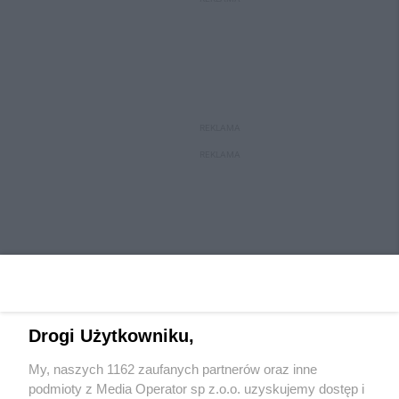
REKLAMA
REKLAMA
Drogi Użytkowniku,
My, naszych 1162 zaufanych partnerów oraz inne
Wydawca mediów
lokalnych
podmioty z Media Operator sp z.o.o. uzyskujemy dostęp i