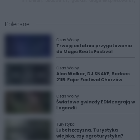
s1 bieruń,
budowa s1,
gddkia,
droga ekspresowa s1,
Polecane
Czas Wolny
Trwają ostatnie przygotowania
do Magic Beats Festival
Czas Wolny
Alan Walker, DJ SNAKE, Bedoes
2115: Fajer Festiwal Chorzów
Czas Wolny
Światowe gwiazdy EDM zagrają w
Legendii
Turystyka
Lubelszczyzna. Turystyka
wiejska, czy agroturystyka?