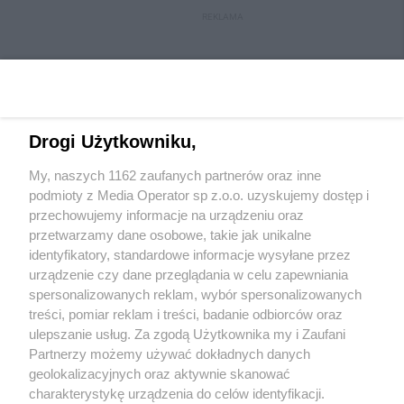
REKLAMA
Drogi Użytkowniku,
My, naszych 1162 zaufanych partnerów oraz inne
Wydawca mediów
lokalnych
podmioty z Media Operator sp z.o.o. uzyskujemy dostęp i
przechowujemy informacje na urządzeniu oraz
przetwarzamy dane osobowe, takie jak unikalne
identyfikatory, standardowe informacje wysyłane przez
urządzenie czy dane przeglądania w celu zapewniania
spersonalizowanych reklam, wybór spersonalizowanych
Nie zapomnij
treści, pomiar reklam i treści, badanie odbiorców oraz
zapoznać się z:
polityką prywatności
regulamin korzystania z portali
ulepszanie usług. Za zgodą Użytkownika my i Zaufani
Twoje
miasto
Skontakuj się
z nami
Partnerzy możemy używać dokładnych danych
Piekary Śląskie
Kontakt
geolokalizacyjnych oraz aktywnie skanować
Chorzów
Wydawca
charakterystykę urządzenia do celów identyfikacji.
Tarnowskie Góry
Redakcja