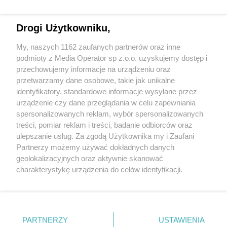
Drogi Użytkowniku,
My, naszych 1162 zaufanych partnerów oraz inne
Wydawca mediów
lokalnych
podmioty z Media Operator sp z.o.o. uzyskujemy dostęp i
przechowujemy informacje na urządzeniu oraz
przetwarzamy dane osobowe, takie jak unikalne
identyfikatory, standardowe informacje wysyłane przez
urządzenie czy dane przeglądania w celu zapewniania
spersonalizowanych reklam, wybór spersonalizowanych
Nie zapomnij
treści, pomiar reklam i treści, badanie odbiorców oraz
zapoznać się z:
polityką prywatności
regulamin korzystania z portali
ulepszanie usług. Za zgodą Użytkownika my i Zaufani
Twoje
miasto
Skontakuj się
z nami
Partnerzy możemy używać dokładnych danych
Piekary Śląskie
Kontakt
geolokalizacyjnych oraz aktywnie skanować
Chorzów
Wydawca
charakterystykę urządzenia do celów identyfikacji.
Tarnowskie Góry
Redakcja
Ruda Śląska
Newsletter
Ponieważ cenimy Twoją prywatność, prosimy o zgodę na
Świętochłowice
Reklama
korzystanie z tych technologii poprzez kliknięcie
Tychy
„Akceptuję”. Zgoda jest dobrowolna i zawsze możesz ją
Bytom
Katowice
zmienić/wycofać klikając przycisk ustawień prywatności
PARTNERZY
USTAWIENIA
Gliwice
znajdujący się w lewym dolnym rogu strony
. Niektóre