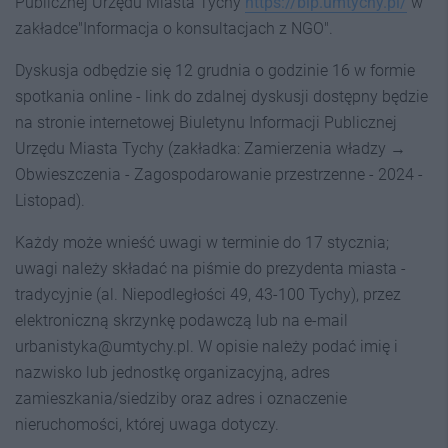
Publicznej Urzędu Miasta Tychy
https://bip.umtychy.pl/
w
zakładce"Informacja o konsultacjach z NGO".
Dyskusja odbędzie się 12 grudnia o godzinie 16 w formie
spotkania online - link do zdalnej dyskusji dostępny będzie
na stronie internetowej Biuletynu Informacji Publicznej
Urzędu Miasta Tychy (zakładka: Zamierzenia władzy →
Obwieszczenia - Zagospodarowanie przestrzenne - 2024 -
Listopad).
Każdy może wnieść uwagi w terminie do 17 stycznia;
uwagi należy składać na piśmie do prezydenta miasta -
tradycyjnie (al. Niepodległości 49, 43-100 Tychy), przez
elektroniczną skrzynkę podawczą lub na e-mail
urbanistyka@umtychy.pl. W opisie należy podać imię i
nazwisko lub jednostkę organizacyjną, adres
zamieszkania/siedziby oraz adres i oznaczenie
nieruchomości, której uwaga dotyczy.