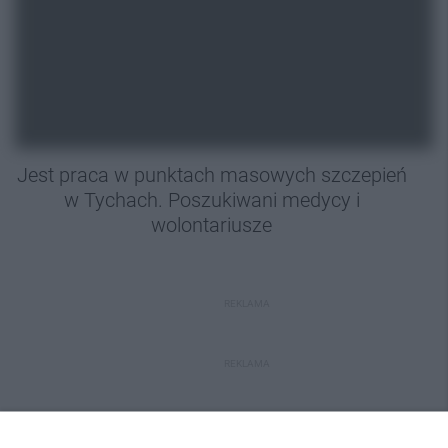
Jest praca w punktach masowych szczepień
w Tychach. Poszukiwani medycy i
wolontariusze
REKLAMA
REKLAMA