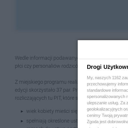
Wedle informacji podawanych przez tyskich urzędni
płci czy personaliów rodziców.
Drogi Użytkow
My, naszych 1162 zau
Z miejskiego programu realizowanego wspólnie z k
przechowujemy informa
edycji skorzystało 37 par. Program skierowany jes
standardowe informac
spersonalizowanych re
rozliczających tu PIT, które spełniły poniższe kryter
ulepszanie usług. Za
geolokalizacyjnych or
wiek kobiety mieści się w przedziale 20-42 la
cenimy Twoją prywatno
spełniają określone ustawą warunki podjęcia
Zgoda jest dobrowoln