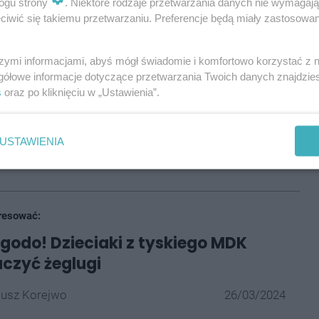
partnerskie, lub przystąpienia do procedury
ogu strony
. Niektóre rodzaje przetwarzania danych nie wymagaj
iwić się takiemu przetwarzaniu. Preferencje będą miały zastosowania
atek od dochodów osobistych (PIT) w Tychach;
szymi informacjami, abyś mógł świadomie i komfortowo korzystać z
osztów przechowywania kriokonserwowanych
gółowe informacje dotyczące przetwarzania Twoich danych znajdzi
ów, a także na ewentualne pokrycie kosztów
s
oraz po kliknięciu w „Ustawienia”.
USTAWIENIA
tro dostępne są na stronach Urzędu Miasta
pod tym
resować:
ygodo! Dzieciaki z tyskiego MDK
uczyć żeglugi
iusz Korejwo
26/03/2024