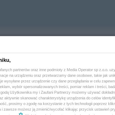
REKLAMA
ków, dziecko jest w dobrej kondycji; nie podano jego
niku,
fanych partnerów oraz inne podmioty z Media Operator sp z.o.o. uz
atowicką kliniką InviMed w bieżącej (2022-2025)
cje na urządzeniu oraz przetwarzamy dane osobowe, takie jak unika
t do par zamieszkałych na terenie Tychów i
je wysyłane przez urządzenie czy dane przeglądania w celu zapewn
klam, wybór spersonalizowanych treści, pomiar reklam i treści, bad
ia:
 zgodą Użytkownika my i Zaufani Partnerzy możemy używać dokład
az aktywnie skanować charakterystykę urządzenia do celów identyfi
t (wg rocznika urodzenia);
ść, prosimy o zgodę na korzystanie z tych technologii poprzez klikn
 terapii metodą zapłodnienia pozaustrojowego w
a i zawsze możesz ją zmienić/wycofać klikając przycisk ustawień pr