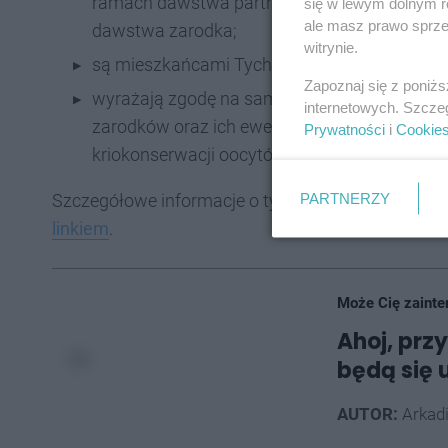
ramach dawstwa partnerskiego lub innego niż 
się w lewym dolnym r
ale masz prawo sprzec
dawstwa zarodka;
witrynie.
są mieszkańcami Tychów oraz rozliczają pod
Zapoznaj się z poniż
wyrażają zgodę na samodzielne pokrycie k
internetowych. Szcze
zarodków oraz ich ewentualnych kriotransfer
Prywatności
i
Cookie
kriokonserwacji oocytów.
PARTNERZY
Szczegółowe informacje o tyskim programie in vi
linkiem
.
Może Cię zainte
Ahoj, prz
będą się 
AUTOR:
Arkad