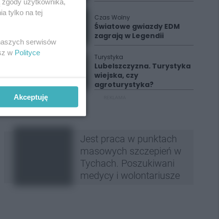
ą zgody użytkownika,
 tylko na tej
Czas Wolny
Światowe gwiazdy EDM
zagrają w Legendii
 naszych serwisów
esz w
Polityce
Turystyka
Lubelszczyzna. Turystyka
wiejska, czy
agroturystyka?
Akceptuję
REKLAMA
Jest praca w punktach
masowych szczepień w
Tychach. Poszukiwani
medycy i wolontariusze