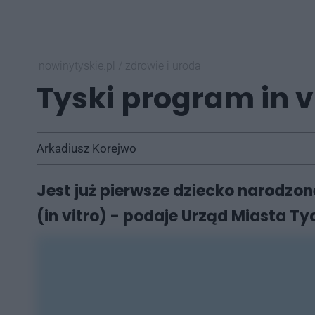
nowinytyskie.pl
/
zdrowie i uroda
Tyski program in vi
Arkadiusz Korejwo
Jest już pierwsze dziecko narodz
(in vitro) - podaje Urząd Miasta Ty