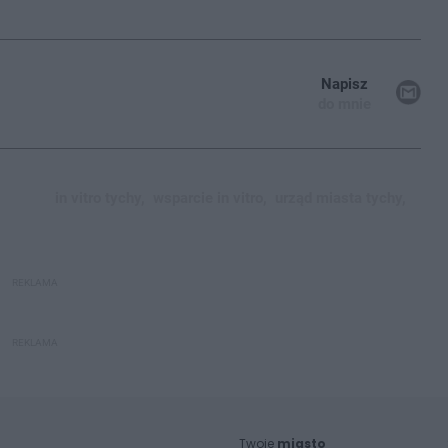
Napisz
do mnie
in vitro tychy,
wsparcie in vitro,
urząd miasta tychy,
REKLAMA
REKLAMA
Twoje
miasto