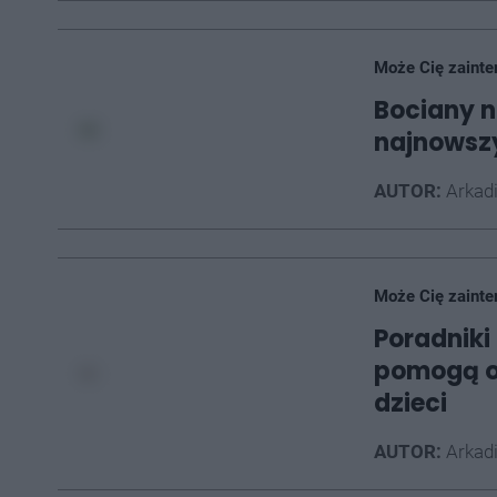
Może Cię zainte
Bociany n
najnowszy
AUTOR:
Arkad
Może Cię zainte
Poradnik
pomogą o
dzieci
AUTOR:
Arkad