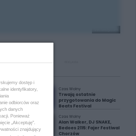
Vecteezy.com
REKLAMA
Polecane
yskujemy dostęp i
Czas Wolny
lne identyfikatory,
Trwają ostatnie
iania
przygotowania do Magic
anie odbiorców oraz
Beats Festival
nych danych
kacji. Ponieważ
Czas Wolny
Alan Walker, DJ SNAKE,
ięcie „Akceptuję”.
Bedoes 2115: Fajer Festiwal
ywatności znajdujący
Chorzów