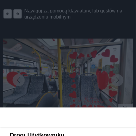
REKLAMA
Nawiguj za pomocą klawiatury, lub gestów na
urządzeniu mobilnym.
fot:
Walentynkowy bus kursuje z Tychów do Bierunia,
Drogi Użytkowniku,