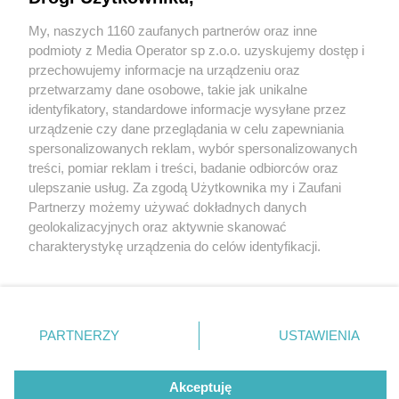
Walentynkowy bus kursuje z Tychów do Bierunia,
miasta św. Walentego
My, naszych 1160 zaufanych partnerów oraz inne
Wydawca mediów
lokalnych
podmioty z Media Operator sp z.o.o. uzyskujemy dostęp i
przechowujemy informacje na urządzeniu oraz
przetwarzamy dane osobowe, takie jak unikalne
3 / 5
identyfikatory, standardowe informacje wysyłane przez
urządzenie czy dane przeglądania w celu zapewniania
423735503 899116578520262
spersonalizowanych reklam, wybór spersonalizowanych
Nie zapomnij
treści, pomiar reklam i treści, badanie odbiorców oraz
176231165407206673 n
zapoznać się z:
polityką prywatności
regulamin korzystania z portali
ulepszanie usług. Za zgodą Użytkownika my i Zaufani
Twoje
miasto
Skontakuj się
z nami
denoised sharpened light
Partnerzy możemy używać dokładnych danych
Piekary Śląskie
Kontakt
geolokalizacyjnych oraz aktywnie skanować
Chorzów
Wydawca
100
charakterystykę urządzenia do celów identyfikacji.
Tarnowskie Góry
Redakcja
Ruda Śląska
Newsletter
Ponieważ cenimy Twoją prywatność, prosimy o zgodę na
Świętochłowice
Reklama
korzystanie z tych technologii poprzez kliknięcie
Tychy
„Akceptuję”. Zgoda jest dobrowolna i zawsze możesz ją
Bytom
Katowice
zmienić/wycofać klikając przycisk ustawień prywatności
REKLAMA
PARTNERZY
USTAWIENIA
Gliwice
znajdujący się w lewym dolnym rogu strony
. Niektóre
Zabrze
Zagłębie
rodzaje przetwarzania danych nie wymagają zgody
użytkownika, ale masz prawo sprzeciwić się takiemu
Akceptuję