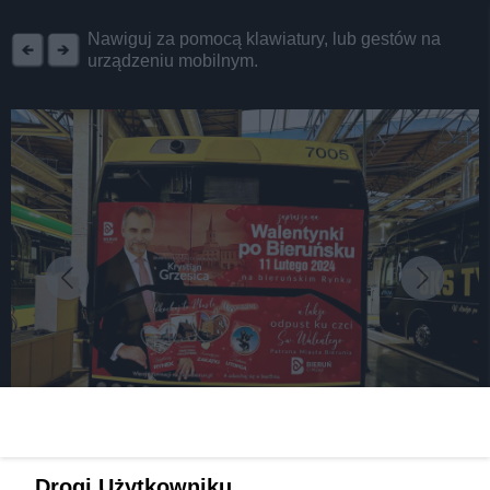
REKLAMA
Nawiguj za pomocą klawiatury, lub gestów na
urządzeniu mobilnym.
fot:
Drogi Użytkowniku,