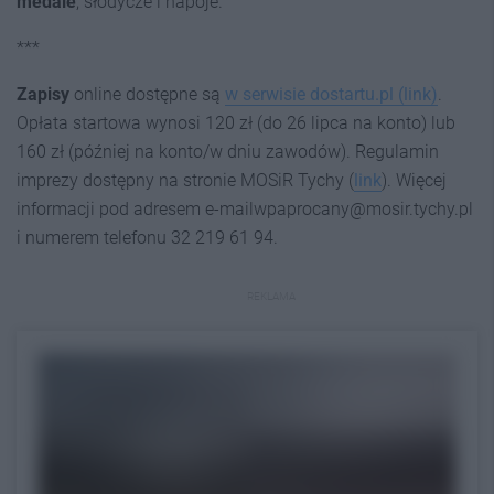
medale
, słodycze i napoje.
***
Zapisy
online dostępne są
w serwisie dostartu.pl (link)
.
Opłata startowa wynosi 120 zł (do 26 lipca na konto) lub
160 zł (później na konto/w dniu zawodów). Regulamin
imprezy dostępny na stronie MOSiR Tychy (
link
). Więcej
informacji pod adresem e-mailwpaprocany@mosir.tychy.pl
i numerem telefonu 32 219 61 94.
REKLAMA