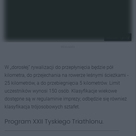
MOSiR Tychy
REKLAMA
W „dorosłej” rywalizacji do przepłynięcia będzie pół
kilometra, do przejechania na rowerze leśnymi ścieżkami -
25 kilometrów, a do przebiegnięcia 5 kilometrów. Limit
uczestników wynosi 150 osób. Klasyfikacje wiekowe
dostępne są w regulaminie imprezy; odbędzie się również
klasyfikacja trójosobowych sztafet.
Program XXII Tyskiego Triathlonu.