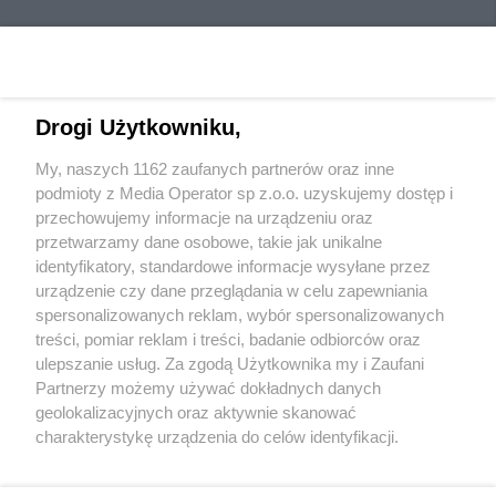
Drogi Użytkowniku,
My, naszych 1162 zaufanych partnerów oraz inne
Wydawca mediów
lokalnych
podmioty z Media Operator sp z.o.o. uzyskujemy dostęp i
przechowujemy informacje na urządzeniu oraz
przetwarzamy dane osobowe, takie jak unikalne
identyfikatory, standardowe informacje wysyłane przez
urządzenie czy dane przeglądania w celu zapewniania
spersonalizowanych reklam, wybór spersonalizowanych
Nie zapomnij
treści, pomiar reklam i treści, badanie odbiorców oraz
zapoznać się z:
polityką prywatności
regulamin korzystania z portali
ulepszanie usług. Za zgodą Użytkownika my i Zaufani
Twoje
miasto
Skontakuj się
z nami
Partnerzy możemy używać dokładnych danych
Piekary Śląskie
Kontakt
geolokalizacyjnych oraz aktywnie skanować
Chorzów
Wydawca
charakterystykę urządzenia do celów identyfikacji.
Tarnowskie Góry
Redakcja
Ruda Śląska
Newsletter
Ponieważ cenimy Twoją prywatność, prosimy o zgodę na
Świętochłowice
Reklama
korzystanie z tych technologii poprzez kliknięcie
Tychy