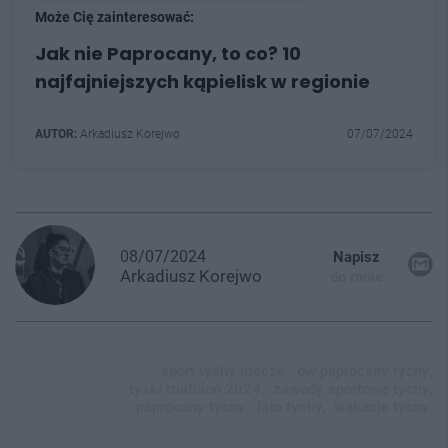
Może Cię zainteresować:
Jak nie Paprocany, to co? 10
najfajniejszych kąpielisk w regionie
AUTOR:
Arkadiusz Korejwo
07/07/2024
08/07/2024
Napisz
Arkadiusz
Korejwo
do mnie
sport tychy mecze,
ow paprocany tychy,
tyski triathlon 2024,
zawody sportowe tychy,
paprocany tychy,
lato tychy,
wakacje tychy,