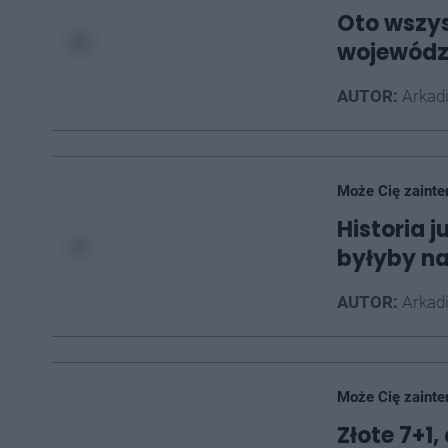
Oto wszy
wojewódz
AUTOR:
Arkad
Może Cię zainte
Historia j
byłyby na 
AUTOR:
Arkad
Może Cię zainte
Złote 7+1