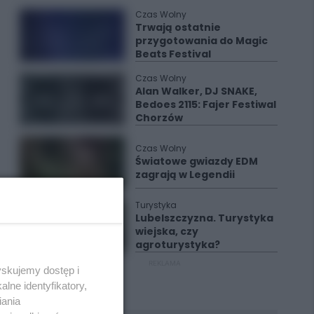
Czas Wolny
Trwają ostatnie
przygotowania do Magic
Beats Festival
Czas Wolny
Alan Walker, DJ SNAKE,
Bedoes 2115: Fajer Festiwal
Chorzów
Czas Wolny
Światowe gwiazdy EDM
zagrają w Legendii
Turystyka
Lubelszczyzna. Turystyka
wiejska, czy
agroturystyka?
REKLAMA
yskujemy dostęp i
lne identyfikatory,
iania