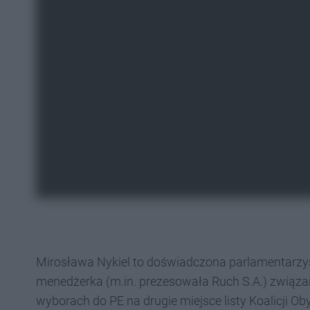
Mirosława Nykiel to doświadczona parlamentarzyst
menedżerka (m.in. prezesowała Ruch S.A.) związan
wyborach do PE na drugie miejsce listy Koalicji O