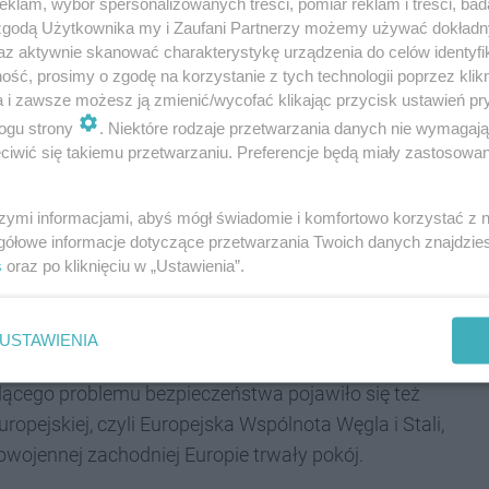
klam, wybór spersonalizowanych treści, pomiar reklam i treści, bad
ństwo, bezpieczeństwo
 zgodą Użytkownika my i Zaufani Partnerzy możemy używać dokład
az aktywnie skanować charakterystykę urządzenia do celów identyfi
ść, prosimy o zgodę na korzystanie z tych technologii poprzez klikn
ojciech Saługa. Podkreślał, że to właśnie
a i zawsze możesz ją zmienić/wycofać klikając przycisk ustawień pr
UE, po czym przeszedł do dominującego w tej
ogu strony
. Niektóre rodzaje przetwarzania danych nie wymagaj
iwić się takiemu przetwarzaniu. Preferencje będą miały zastosowania
ego. Wspominał o zapowiadanych przez Donalda
brony przeciwlotniczej, która ma być negocjowana i
szymi informacjami, abyś mógł świadomie i komfortowo korzystać z
omniał, że Unia to nie abstrakcyjny i niezależny od
gółowe informacje dotyczące przetwarzania Twoich danych znajdzi
edstawicielami: „o Unii decydujemy my”.
s
oraz po kliknięciu w „Ustawienia”.
mując tę tezę w kontekście codziennego życia.
echobecne i spowszedniałe już tablice informujące o
USTAWIENIA
pomnieliśmy, że wcale tak nie musiało być” -
ącego problemu bezpieczeństwa pojawiło się też
Europejskiej, czyli Europejska Wspólnota Węgla i Stali,
wojennej zachodniej Europie trwały pokój.