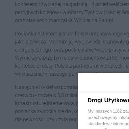
konferencji zwołanej na godzinę 14 przed wejście
partyjnych kolegów.- włodarzy Tychów (Maciej Gra
oraz śląskiego marszałka Wojciecha Saługi.
Posłanka KO, która jest na finiszu intensywnego 
jako pierwsza. Meritum jej wypowiedzi stanowiły 
energetycznego) oraz podkreślanie współpracy w ra
Wymierzyła przy tym cios w oponentów z PiS, mówi
kontekście relacji Polski z partnerami w Brukseli
wykluczeniem naszego państwa z Unii, która „nie j
Następnie Nykiel wspomniała o środkach z Krajow
czerwcu - mowa o 3,3 miliarda złotych, które zos
Drogi Użytkow
infrastrukturę internetową, rozwój małych firm i 
posłanka zwróciła się do „kochanych tyszan” by s
My, naszych 1162 zau
przechowujemy informa
dla pewności, czy użyła poprawnej nazwy dla mi
standardowe informac