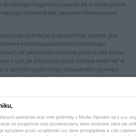
m do tyskiego magistratu pojawiła się w towarzystwie
matyka) i Bielska-Białej (Jarosław Klimaszewski)
wyborczego tournée po województwie, zabrała głos
głównie kwestie bezpieczeństwa (militarnego,
mach UE jako niezaprzeczalnej polskiej racji stanu.
ąc o tym „ile zniszczono przez minione osiem lat” w
 - co w domyśle grozić mogło izolowaniem czy wręcz
est dana na zawsze”.
ego Planu Odbudowy, które spłyną do kraju w
taną spożytkowane m.in. na nowe tramwaje,
niku,
planowanie przestrzenne. Kończąc wystąpienie
zli na wybory - po czym wzbudziła wesołość pytając
fanych partnerów oraz inne podmioty z Media Operator sp z.o.o. uz
cje na urządzeniu oraz przetwarzamy dane osobowe, takie jak unika
eszkańców Tychów.
je wysyłane przez urządzenie czy dane przeglądania w celu zapewn