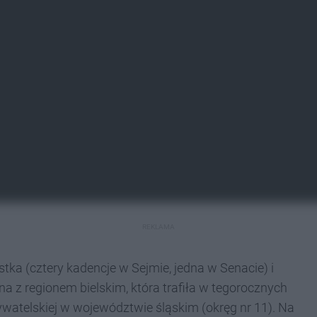
REKLAMA
ka (cztery kadencje w Sejmie, jedna w Senacie) i
a z regionem bielskim, która trafiła w tegorocznych
bywatelskiej w województwie śląskim (okręg nr 11). Na