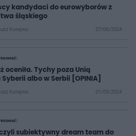
scy kandydaci do eurowyborów z
twa śląskiego
iusz Korejwo
07/06/2024
resować:
uż oceniła. Tychy poza Unią
Syberii albo w Serbii [OPINIA]
iusz Korejwo
01/05/2024
resować:
, czyli subiektywny dream team do