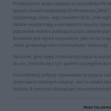
Przedostatnie słowo należało do prezydenta Klimasz
sposób chwalił kandydatkę KO Mirosławę („Mirę”) N
codziennego życia. Jego zdaniem UE to „Unia regi
lokalne władze mają w europejskim sojuszu zape
poprzednik mówił o podróżach przez otwarte grani
dorosłość jest czymś oczywistym, jako że nie znaj
„która gwarantuje nam różnorodność i tolerancję”.
Na koniec głos zajęła znów kandydująca do europ
do urn. Zwróciła się z tym apelem szczególnie do k
Po konferencji politycy odpowiadali na pytania za
dziennikarze lokalnych redakcji. Jest to ostatni d
(sobota, 8 czerwca) obowiązuje cisza przedwybor
Może Cię zainte