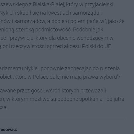
ewskiego z Bielska-Białej, który w przyjacielski
ykiel i skupił się na kwestiach samorządu i
onów i samorządów, a dopiero potem państw”, jako że
wnioną szeroką podmiotowość. Podobnie jak
ce - przywileju, który dla obecnie wchodzącym w
ą oni rzeczywistości sprzed akcesu Polski do UE
arlamentu Nykiel, ponownie zachęcając do ruszenia
obiet „które w Polsce dalej nie mają prawa wyboru”/
dawane przez gości, wśród których przeważali
zień, w którym możliwe są podobne spotkania - od jutra
cza.
resować: