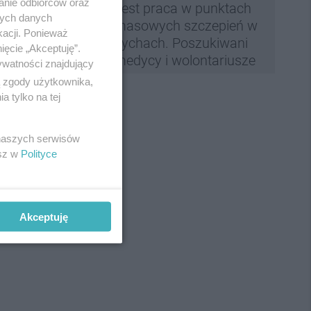
anie odbiorców oraz
Jest praca w punktach
nych danych
masowych szczepień w
kacji. Ponieważ
Tychach. Poszukiwani
ięcie „Akceptuję”.
medycy i wolontariusze
ywatności znajdujący
ą zgody użytkownika,
 tylko na tej
 naszych serwisów
esz w
Polityce
Akceptuję