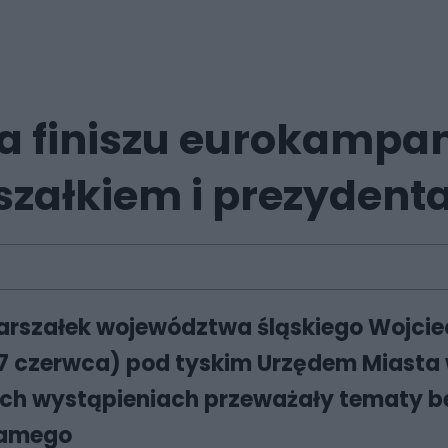
a finiszu eurokampan
szałkiem i prezydent
marszałek województwa śląskiego Wojci
ek (7 czerwca) pod tyskim Urzędem Mias
ich wystąpieniach przeważały tematy b
samego