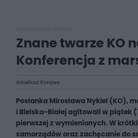
nowinytyskie.pl
/
polityka
Znane twarze KO n
Konferencja z mar
Arkadiusz Korejwo
Posłanka Mirosława Nykiel (KO), 
i Bielska-Białej agitowali w piąt
pierwszej z wymienionych. W krótk
samorządów oraz zachęcanie do 