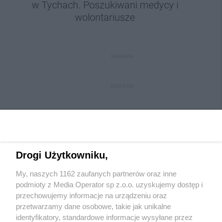
w Tychach. Poszukiwani medycy i
wolontariusze
REKLAMA
REKLAMA
Drogi Użytkowniku,
My, naszych 1162 zaufanych partnerów oraz inne
Wydawca mediów
lokalnych
podmioty z Media Operator sp z.o.o. uzyskujemy dostęp i
przechowujemy informacje na urządzeniu oraz
przetwarzamy dane osobowe, takie jak unikalne
identyfikatory, standardowe informacje wysyłane przez