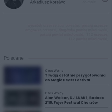
Arkadiusz
Korejwo
do mnie
wypadek orzesze audi porsche,
pościg orzesze,
drogówka orzesze,
drogówka powiat mikołowski,
pościg powiat mikołowski,
112 orzesze,
112 powiat mikołowski,
Polecane
Czas Wolny
Trwają ostatnie przygotowania
do Magic Beats Festival
Czas Wolny
Alan Walker, DJ SNAKE, Bedoes
2115: Fajer Festiwal Chorzów