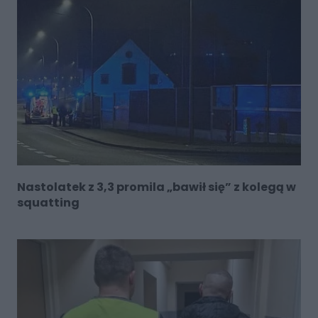
Nastolatek z 3,3 promila „bawił się” z kolegą w
squatting