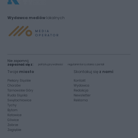
Wydawca mediów
lokalnych
Nie zapomnij
zapoznać się z:
polityką prywatności
regulamin korzystania z portali
Twoje
miasto
Skontakuj się
z nami
Piekary Śląskie
Kontakt
Chorzów
Wydawca
Tarnowskie Góry
Redakcja
Ruda Śląska
Newsletter
Świętochłowice
Reklama
Tychy
Bytom
Katowice
Gliwice
Zabrze
Zagłębie