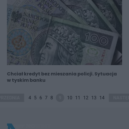
Chciał kredyt bez mieszania policji. Sytuacja
w tyskim banku
PRZEDNIA
4
5
6
7
8
9
10
11
12
13
14
NASTĘ