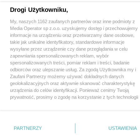
Drogi Użytkowniku,
My, naszych 1162 zaufanych partnerów oraz inne podmioty z
Media Operator sp z.o.o. uzyskujemy dostęp i przechowujemy
informacje na urządzeniu oraz przetwarzamy dane osobowe,
takie jak unikalne identyfikatory, standardowe informacje
wysyłane przez urządzenie czy dane przeglądania w celu
zapewniania spersonalizowanych reklam, wybór
spersonalizowanych treści, pomiar reklam i treści, badanie
odbiorców oraz ulepszanie usług. Za zgodą Użytkownika my i
Zaufani Partnerzy możemy używać dokładnych danych
geolokalizacyjnych oraz aktywnie skanować charakterystykę
urządzenia do celów identyfikacji. Ponieważ cenimy Twoją
prywatność, prosimy o zgodę na korzystanie z tych technologii
poprzez kliknięcie „Akceptuję”. Zgoda jest dobrowolna i zawsze
możesz ją zmienić/wycofać klikając przycisk ustawień
prywatności znajdujący się w lewym dolnym rogu strony
.
Niektóre rodzaje przetwarzania danych nie wymagają zgody
PARTNERZY
USTAWIENIA
użytkownika, ale masz prawo sprzeciwić się takiemu
przetwarzaniu. Preferencje będą miały zastosowania tylko na te