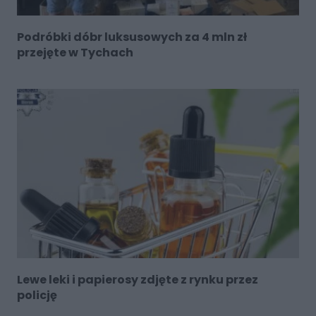
Podróbki dóbr luksusowych za 4 mln zł
przejęte w Tychach
Lewe leki i papierosy zdjęte z rynku przez
policję