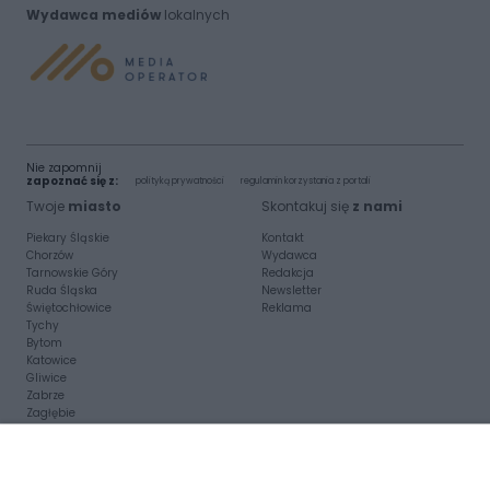
Wydawca mediów
lokalnych
Nie zapomnij
zapoznać się z:
polityką prywatności
regulamin korzystania z portali
Twoje
miasto
Skontakuj się
z nami
Piekary Śląskie
Kontakt
Chorzów
Wydawca
Tarnowskie Góry
Redakcja
Ruda Śląska
Newsletter
Świętochłowice
Reklama
Tychy
Bytom
Katowice
Gliwice
Zabrze
Zagłębie