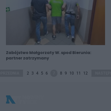
Zabójstwo Małgorzaty W. spod Bierunia:
partner zatrzymany
OPRZEDNIA
2
3
4
5
6
7
8
9
10
11
12
NASTĘP