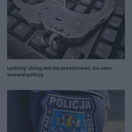
Lędziny: zbieg dał się aresztować, bo sam
wezwał policję