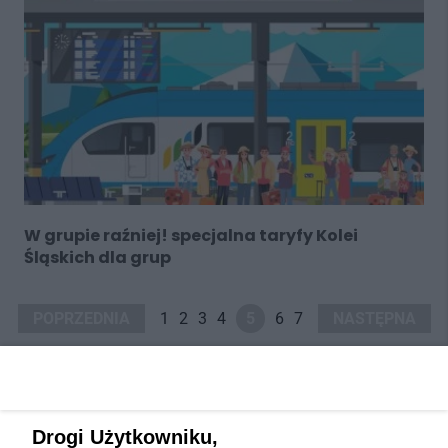
W grupie raźniej! specjalna taryfy Kolei
Śląskich dla grup
POPRZEDNIA
1
2
3
4
5
6
7
NASTĘPNA
Drogi Użytkowniku,