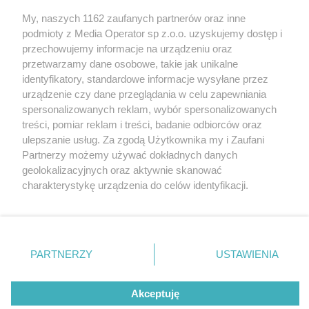
My, naszych 1162 zaufanych partnerów oraz inne
Wydawca mediów
lokalnych
podmioty z Media Operator sp z.o.o. uzyskujemy dostęp i
przechowujemy informacje na urządzeniu oraz
przetwarzamy dane osobowe, takie jak unikalne
identyfikatory, standardowe informacje wysyłane przez
urządzenie czy dane przeglądania w celu zapewniania
spersonalizowanych reklam, wybór spersonalizowanych
Nie zapomnij
treści, pomiar reklam i treści, badanie odbiorców oraz
zapoznać się z:
polityką prywatności
regulamin korzystania z portali
ulepszanie usług. Za zgodą Użytkownika my i Zaufani
Twoje
miasto
Skontakuj się
z nami
Partnerzy możemy używać dokładnych danych
Piekary Śląskie
Kontakt
geolokalizacyjnych oraz aktywnie skanować
Chorzów
Wydawca
charakterystykę urządzenia do celów identyfikacji.
Tarnowskie Góry
Redakcja
Ruda Śląska
Newsletter
Ponieważ cenimy Twoją prywatność, prosimy o zgodę na
Świętochłowice
Reklama
korzystanie z tych technologii poprzez kliknięcie
Tychy
„Akceptuję”. Zgoda jest dobrowolna i zawsze możesz ją
Bytom
Katowice
zmienić/wycofać klikając przycisk ustawień prywatności
PARTNERZY
USTAWIENIA
Gliwice
znajdujący się w lewym dolnym rogu strony
. Niektóre
Zabrze
Zagłębie
rodzaje przetwarzania danych nie wymagają zgody
Akceptuję
użytkownika, ale masz prawo sprzeciwić się takiemu