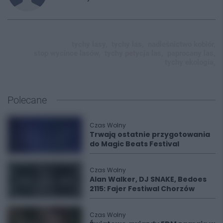
tychy lasy,
tychy las,
nadleśnictwo kobiór,
stop wycince lasów,
tychy petycja las,
paprocany las,
tychy ekologia,
Polecane
Czas Wolny
Trwają ostatnie przygotowania
do Magic Beats Festival
Czas Wolny
Alan Walker, DJ SNAKE, Bedoes
2115: Fajer Festiwal Chorzów
Czas Wolny