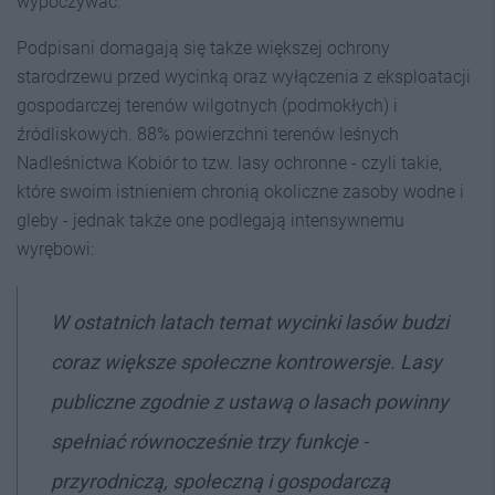
wypoczywać.
Podpisani domagają się także większej ochrony
starodrzewu przed wycinką oraz wyłączenia z eksploatacji
gospodarczej terenów wilgotnych (podmokłych) i
źródliskowych. 88% powierzchni terenów leśnych
Nadleśnictwa Kobiór to tzw. lasy ochronne - czyli takie,
które swoim istnieniem chronią okoliczne zasoby wodne i
gleby - jednak także one podlegają intensywnemu
wyrębowi:
W ostatnich latach temat wycinki lasów budzi
coraz większe społeczne kontrowersje. Lasy
publiczne zgodnie z ustawą o lasach powinny
spełniać równocześnie trzy funkcje -
przyrodniczą, społeczną i gospodarczą