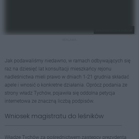
Nadleśnictwo Kobiór
REKLAMA
Jak podawaliśmy niedawno, w ramach odbywających się
raz na dziesięć lat konsultacji mieszkańcy rejonu
nadleśnictwa mieli prawo w dniach 1-21 grudnia składać
apele i wnosić o konkretne działania. Oprócz podania ze
strony władz Tychów, pojawiła się oddolna petycja
internetowa ze znaczną liczbą podpisów.
Wniosek magistratu do leśników
Władze Tychów za pośrednictwem zastępcy prezydenta