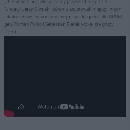
„chrzcinach” pojawił się znany powszechnie prezes
fundacji Jerzy Owsiak, któremu asystowali między innymi
lokalne sławy - wśród nich były dowódca jednostki GROM
gen. Roman Polko i Sebastian Riedel, wokalista grupy
Dżem.