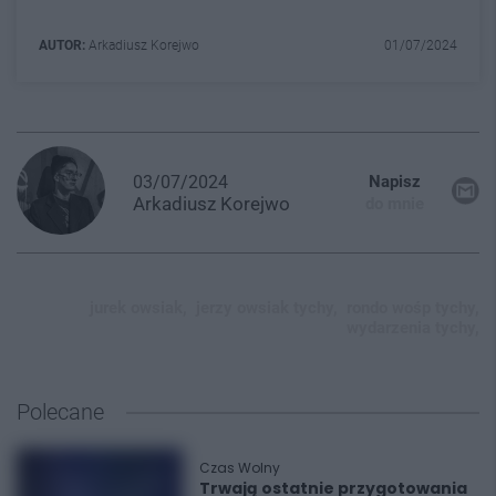
AUTOR:
Arkadiusz Korejwo
01/07/2024
03/07/2024
Napisz
Arkadiusz
Korejwo
do mnie
jurek owsiak,
jerzy owsiak tychy,
rondo wośp tychy,
wydarzenia tychy,
Polecane
Czas Wolny
Trwają ostatnie przygotowania