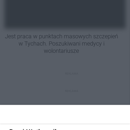
Jest praca w punktach masowych szczepień
w Tychach. Poszukiwani medycy i
wolontariusze
REKLAMA
REKLAMA