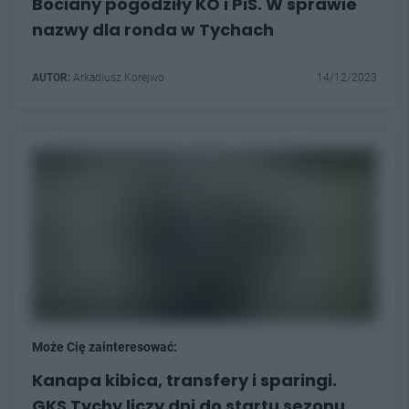
Bociany pogodziły KO i PiS. W sprawie
nazwy dla ronda w Tychach
AUTOR:
Arkadiusz Korejwo
14/12/2023
Może Cię zainteresować:
Kanapa kibica, transfery i sparingi.
GKS Tychy liczy dni do startu sezonu