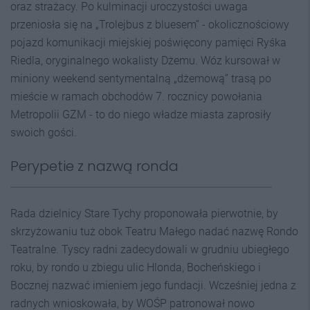
oraz strażacy. Po kulminacji uroczystości uwaga
przeniosła się na „Trolejbus z bluesem” - okolicznościowy
pojazd komunikacji miejskiej poświęcony pamięci Ryśka
Riedla, oryginalnego wokalisty Dżemu. Wóz kursował w
miniony weekend sentymentalną „dżemową” trasą po
mieście w ramach obchodów 7. rocznicy powołania
Metropolii GZM - to do niego władze miasta zaprosiły
swoich gości.
Perypetie z nazwą ronda
Rada dzielnicy Stare Tychy proponowała pierwotnie, by
skrzyżowaniu tuż obok Teatru Małego nadać nazwę Rondo
Teatralne. Tyscy radni zadecydowali w grudniu ubiegłego
roku, by rondo u zbiegu ulic Hlonda, Bocheńskiego i
Bocznej nazwać imieniem jego fundacji. Wcześniej jedna z
radnych wnioskowała, by WOŚP patronował nowo