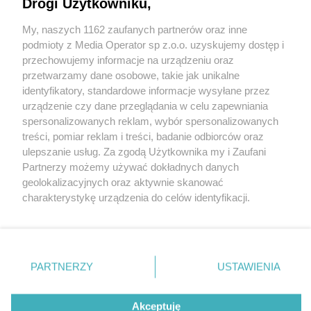
Drogi Użytkowniku,
My, naszych 1162 zaufanych partnerów oraz inne
Wydawca mediów
lokalnych
podmioty z Media Operator sp z.o.o. uzyskujemy dostęp i
przechowujemy informacje na urządzeniu oraz
przetwarzamy dane osobowe, takie jak unikalne
identyfikatory, standardowe informacje wysyłane przez
urządzenie czy dane przeglądania w celu zapewniania
spersonalizowanych reklam, wybór spersonalizowanych
Nie zapomnij
treści, pomiar reklam i treści, badanie odbiorców oraz
zapoznać się z:
polityką prywatności
regulamin korzystania z portali
ulepszanie usług. Za zgodą Użytkownika my i Zaufani
Twoje
miasto
Skontakuj się
z nami
Partnerzy możemy używać dokładnych danych
Piekary Śląskie
Kontakt
geolokalizacyjnych oraz aktywnie skanować
Chorzów
Wydawca
charakterystykę urządzenia do celów identyfikacji.
Tarnowskie Góry
Redakcja
Ruda Śląska
Newsletter
Ponieważ cenimy Twoją prywatność, prosimy o zgodę na
Świętochłowice
Reklama
korzystanie z tych technologii poprzez kliknięcie
Tychy
„Akceptuję”. Zgoda jest dobrowolna i zawsze możesz ją
Bytom
Katowice
zmienić/wycofać klikając przycisk ustawień prywatności
PARTNERZY
USTAWIENIA
Gliwice
znajdujący się w lewym dolnym rogu strony
. Niektóre
Zabrze
Zagłębie
rodzaje przetwarzania danych nie wymagają zgody
Akceptuję
użytkownika, ale masz prawo sprzeciwić się takiemu