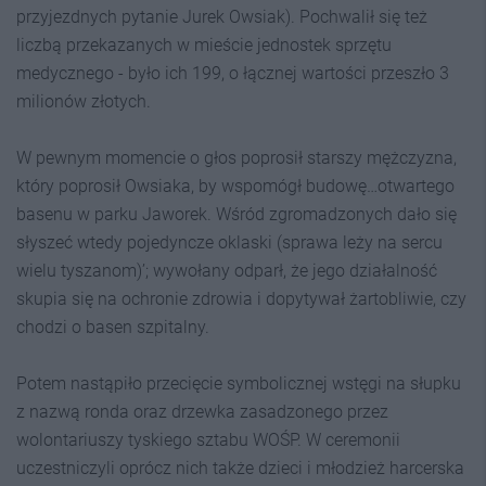
przyjezdnych pytanie Jurek Owsiak). Pochwalił się też
liczbą przekazanych w mieście jednostek sprzętu
medycznego - było ich 199, o łącznej wartości przeszło 3
milionów złotych.
W pewnym momencie o głos poprosił starszy mężczyzna,
który poprosił Owsiaka, by wspomógł budowę…otwartego
basenu w parku Jaworek. Wśród zgromadzonych dało się
słyszeć wtedy pojedyncze oklaski (sprawa leży na sercu
wielu tyszanom)’; wywołany odparł, że jego działalność
skupia się na ochronie zdrowia i dopytywał żartobliwie, czy
chodzi o basen szpitalny.
Potem nastąpiło przecięcie symbolicznej wstęgi na słupku
z nazwą ronda oraz drzewka zasadzonego przez
wolontariuszy tyskiego sztabu WOŚP. W ceremonii
uczestniczyli oprócz nich także dzieci i młodzież harcerska