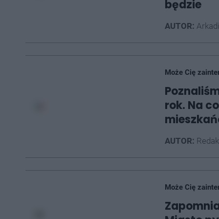
będzie
AUTOR:
Arkad
Może Cię zainte
Poznaliśm
rok. Na c
mieszka
AUTOR:
Redak
Może Cię zainte
Zapomnian