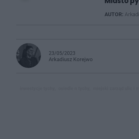
Miasto py
AUTOR:
Arkad
23/05/2023
Arkadiusz
Korejwo
inwestycje tychy,
osiedle n tychy,
miejski zarząd ulic i 