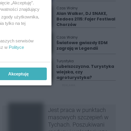
ięcie „Akceptuję”.
Czas Wolny
ywatności znajdujący
Alan Walker, DJ SNAKE,
ą zgody użytkownika,
Bedoes 2115: Fajer Festiwal
 tylko na tej
Chorzów
Czas Wolny
 naszych serwisów
Światowe gwiazdy EDM
esz w
Polityce
zagrają w Legendii
Turystyka
Lubelszczyzna. Turystyka
wiejska, czy
Akceptuję
agroturystyka?
REKLAMA
Jest praca w punktach
masowych szczepień w
Tychach. Poszukiwani