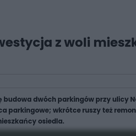
westycja z woli mies
ę budowa dwóch parkingów przy ulicy Nał
ca parkingowe; wkrótce ruszy też remo
mieszkańcy osiedla.