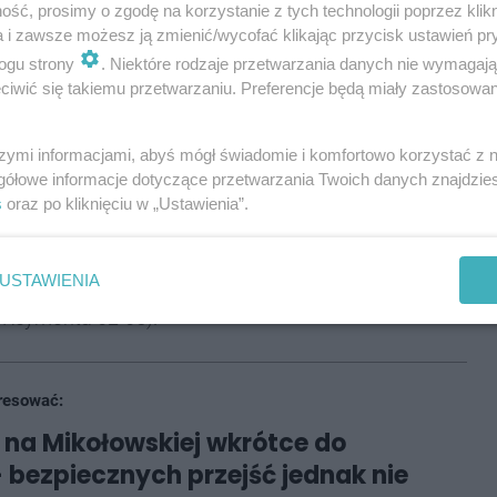
ść, prosimy o zgodę na korzystanie z tych technologii poprzez klikn
 tym 3 dla osób niepełnosprawnych. Nawierzchnia
a i zawsze możesz ją zmienić/wycofać klikając przycisk ustawień pr
ogii umożliwiającej łatwe odprowadzenie wód
ogu strony
. Niektóre rodzaje przetwarzania danych nie wymagaj
iwić się takiemu przetwarzaniu. Preferencje będą miały zastosowania
bywatelskiego
szymi informacjami, abyś mógł świadomie i komfortowo korzystać z
gółowe informacje dotyczące przetwarzania Twoich danych znajdzi
s
oraz po kliknięciu w „Ustawienia”.
awem rozpocznie się też remont chodnika po
inki zgłoszone przez mieszkańców w budżecie
USTAWIENIA
ektów partycypacyjnych w tegorocznej edycji
a Reymonta 62-65).
resować:
na Mikołowskiej wkrótce do
 bezpiecznych przejść jednak nie