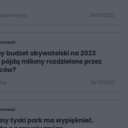
iusz Korejwo
04/05/2023
resować:
y budżet obywatelski na 2023
o pójdą miliony rozdzielone przez
ńców?
cja
10/10/2022
resować:
y tyski park ma wypięknieć.