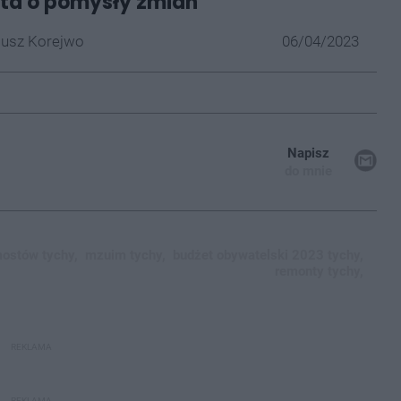
ta o pomysły zmian
iusz Korejwo
06/04/2023
Napisz
do mnie
mostów tychy,
mzuim tychy,
budżet obywatelski 2023 tychy,
remonty tychy,
REKLAMA
REKLAMA