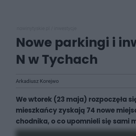
nowinytyskie.pl
/
inwestycje
Nowe parkingi i in
N w Tychach
Arkadiusz Korejwo
We wtorek (23 maja) rozpoczęła si
mieszkańcy zyskają 74 nowe miejs
chodnika, o co upomnieli się sami 