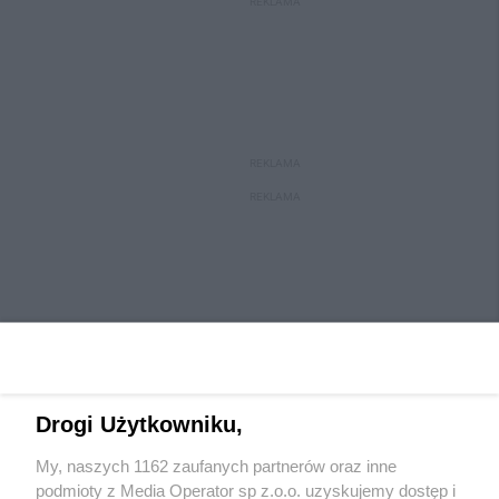
REKLAMA
REKLAMA
REKLAMA
Drogi Użytkowniku,
My, naszych 1162 zaufanych partnerów oraz inne
Wydawca mediów
lokalnych
podmioty z Media Operator sp z.o.o. uzyskujemy dostęp i