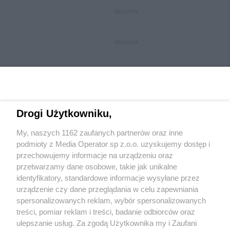
REKLAMA
REKLAMA
Drogi Użytkowniku,
My, naszych 1162 zaufanych partnerów oraz inne
Wydawca mediów
lokalnych
podmioty z Media Operator sp z.o.o. uzyskujemy dostęp i
przechowujemy informacje na urządzeniu oraz
przetwarzamy dane osobowe, takie jak unikalne
identyfikatory, standardowe informacje wysyłane przez
urządzenie czy dane przeglądania w celu zapewniania
spersonalizowanych reklam, wybór spersonalizowanych
Nie zapomnij
treści, pomiar reklam i treści, badanie odbiorców oraz
zapoznać się z:
polityką prywatności
regulamin korzystania z portali
ulepszanie usług. Za zgodą Użytkownika my i Zaufani
Twoje
miasto
Skontakuj się
z nami