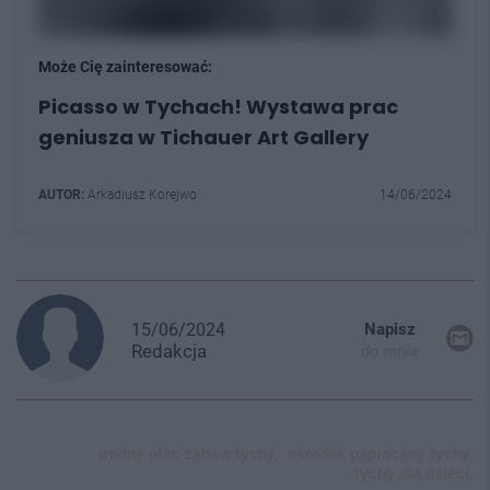
Może Cię zainteresować:
Picasso w Tychach! Wystawa prac
geniusza w Tichauer Art Gallery
AUTOR:
Arkadiusz Korejwo
14/06/2024
15/06/2024
Napisz
Redakcja
do mnie
wodny plac zabaw tychy,
ośrodek paprocany tychy,
tychy dla dzieci,