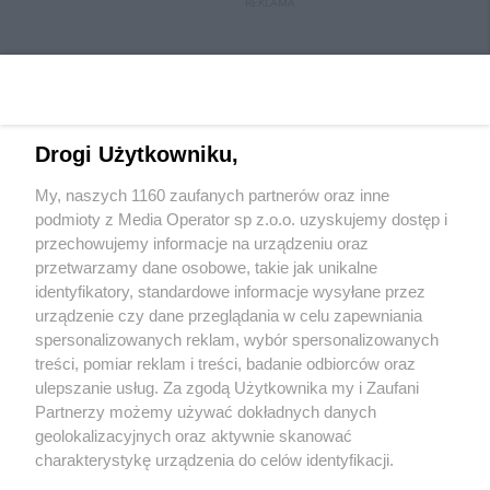
REKLAMA
Drogi Użytkowniku,
My, naszych 1160 zaufanych partnerów oraz inne
Wydawca mediów
lokalnych
podmioty z Media Operator sp z.o.o. uzyskujemy dostęp i
przechowujemy informacje na urządzeniu oraz
przetwarzamy dane osobowe, takie jak unikalne
identyfikatory, standardowe informacje wysyłane przez
urządzenie czy dane przeglądania w celu zapewniania
spersonalizowanych reklam, wybór spersonalizowanych
Nie zapomnij
treści, pomiar reklam i treści, badanie odbiorców oraz
zapoznać się z:
polityką prywatności
regulamin korzystania z portali
ulepszanie usług. Za zgodą Użytkownika my i Zaufani
Twoje
miasto
Skontakuj się
z nami
Partnerzy możemy używać dokładnych danych
Piekary Śląskie
Kontakt
geolokalizacyjnych oraz aktywnie skanować
Chorzów
Wydawca
charakterystykę urządzenia do celów identyfikacji.
Tarnowskie Góry
Redakcja
Ruda Śląska
Newsletter
Ponieważ cenimy Twoją prywatność, prosimy o zgodę na