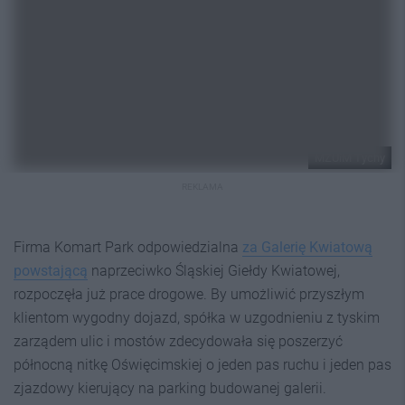
MZUiM Tychy
REKLAMA
Firma Komart Park odpowiedzialna
za Galerię Kwiatową
powstającą
naprzeciwko Śląskiej Giełdy Kwiatowej,
rozpoczęła już prace drogowe. By umożliwić przyszłym
klientom wygodny dojazd, spółka w uzgodnieniu z tyskim
zarządem ulic i mostów zdecydowała się poszerzyć
północną nitkę Oświęcimskiej o jeden pas ruchu i jeden pas
zjazdowy kierujący na parking budowanej galerii.