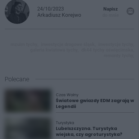
24/10/2023
Napisz
Arkadiusz
Korejwo
do mnie
mzuim tychy,
inwestycje drogowe śląsk,
inwestycje tychy,
galeria kwiatowa tychy,
dk44 tychy oświęcimska,
remonty tychy,
Polecane
Czas Wolny
Światowe gwiazdy EDM zagrają w
Legendii
Turystyka
Lubelszczyzna. Turystyka
wiejska, czy agroturystyka?