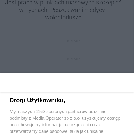
Jest praca w punktach masowych szczepień
w Tychach. Poszukiwani medycy i
wolontariusze
REKLAMA
REKLAMA
Drogi Użytkowniku,
My, naszych 1162 zaufanych partnerów oraz inne
Wydawca mediów
lokalnych
podmioty z Media Operator sp z.o.o. uzyskujemy dostęp i
przechowujemy informacje na urządzeniu oraz
przetwarzamy dane osobowe, takie jak unikalne