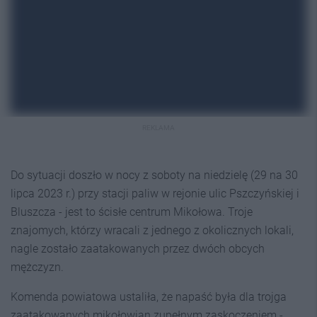
REKLAMA
Do sytuacji doszło w nocy z soboty na niedzielę (29 na 30
lipca 2023 r.) przy stacji paliw w rejonie ulic Pszczyńskiej i
Bluszcza - jest to ścisłe centrum Mikołowa. Troje
znajomych, którzy wracali z jednego z okolicznych lokali,
nagle zostało zaatakowanych przez dwóch obcych
mężczyzn.
Komenda powiatowa ustaliła, że napaść była dla trojga
zaatakowanych mikołowian zupełnym zaskoczeniem -