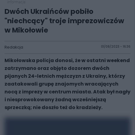
informacje
Dwóch Ukraińców pobiło
"niechcący" troje imprezowiczów
w Mikołowie
Redakcja
01/08/2023 - 16:36
Mikołowska policja donosi, że w ostatni weekend
zatrzymano oraz objęto dozorem dwóch
pijanych 24-letnich mężczyzn z Ukrainy, którzy
zaatakowali grupę znajomych wracających
nocą z imprezy w centrum miasta. Atak był nagły
i niesprowokowany żadną wcześniejszą
sprzeczką; nie doszło też do kradzieży.