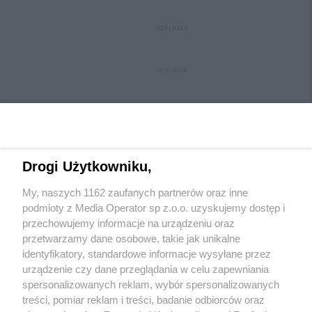
REKLAMA
REKLAMA
Drogi Użytkowniku,
My, naszych 1162 zaufanych partnerów oraz inne
Wydawca mediów
lokalnych
podmioty z Media Operator sp z.o.o. uzyskujemy dostęp i
przechowujemy informacje na urządzeniu oraz
przetwarzamy dane osobowe, takie jak unikalne
identyfikatory, standardowe informacje wysyłane przez
urządzenie czy dane przeglądania w celu zapewniania
spersonalizowanych reklam, wybór spersonalizowanych
Nie zapomnij
treści, pomiar reklam i treści, badanie odbiorców oraz
zapoznać się z:
polityką prywatności
regulamin korzystania z portali