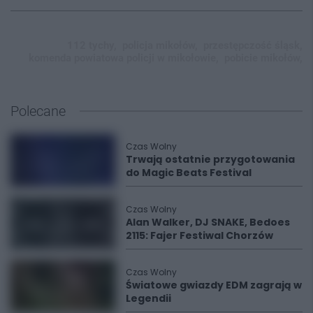
112 tychy,
policja mikołów,
przestępczość śląsk,
komenda powiatowa policji w mikołowie,
pobicie mikołów,
Polecane
Czas Wolny
Trwają ostatnie przygotowania
do Magic Beats Festival
Czas Wolny
Alan Walker, DJ SNAKE, Bedoes
2115: Fajer Festiwal Chorzów
Czas Wolny
Światowe gwiazdy EDM zagrają w
Legendii