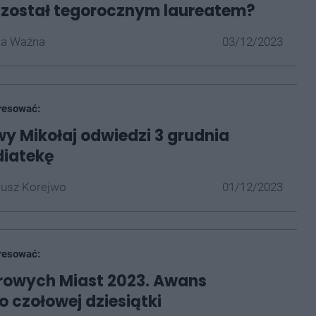
 został tegorocznym laureatem?
la Ważna
03/12/2023
resować:
y Mikołaj odwiedzi 3 grudnia
diatekę
iusz Korejwo
01/12/2023
resować:
rowych Miast 2023. Awans
 czołowej dziesiątki