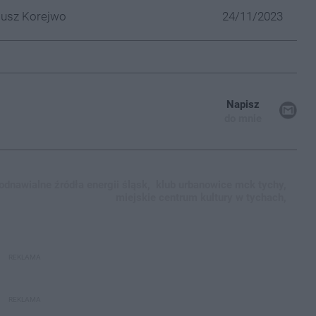
iusz Korejwo
24/11/2023
Napisz
do mnie
odnawialne źródła energii śląsk,
klub urbanowice mck tychy,
miejskie centrum kultury w tychach,
REKLAMA
REKLAMA