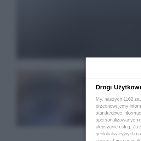
Drogi Użytkow
My, naszych 1162 zau
przechowujemy informa
standardowe informac
spersonalizowanych re
ulepszanie usług. Za
geolokalizacyjnych or
cenimy Twoją prywatno