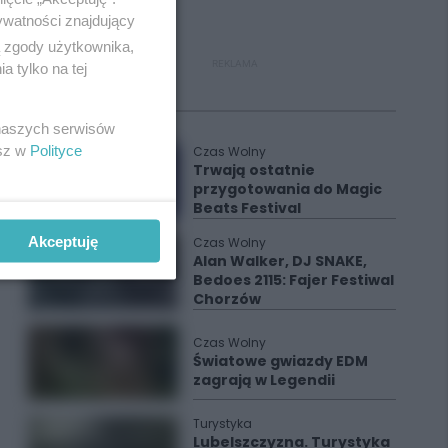
ywatności znajdujący
ą zgody użytkownika,
REKLAMA
 tylko na tej
Polecane
 naszych serwisów
esz w
Polityce
Czas Wolny
Trwają ostatnie
przygotowania do Magic
Beats Festival
Akceptuję
Czas Wolny
Alan Walker, DJ SNAKE,
Bedoes 2115: Fajer Festiwal
Chorzów
Czas Wolny
Światowe gwiazdy EDM
zagrają w Legendii
Turystyka
Lubelszczyzna. Turystyka