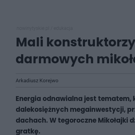
nowinytyskie.pl
/
edukacja
Mali konstruktorz
darmowych mikoła
Arkadiusz Korejwo
Energia odnawialna jest tematem, kt
dalekosiężnych megainwestycji, pr
dachach. W tegoroczne Mikołajki d
gratkę.