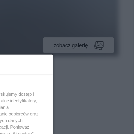
zobacz galerię
yskujemy dostęp i
lne identyfikatory,
iania
anie odbiorców oraz
nych danych
kacji. Ponieważ
ięcie „Akceptuję”.