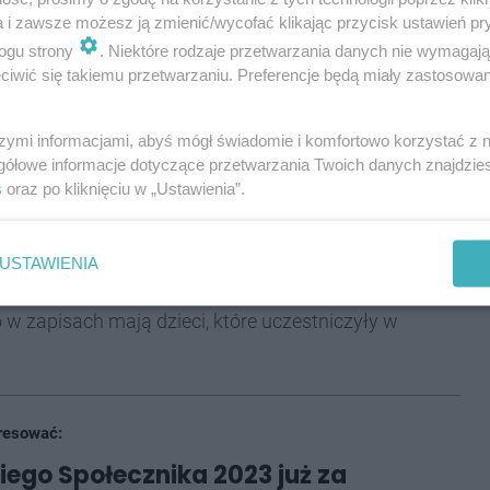
REKLAMA
a i zawsze możesz ją zmienić/wycofać klikając przycisk ustawień pr
ogu strony
. Niektóre rodzaje przetwarzania danych nie wymagaj
iwić się takiemu przetwarzaniu. Preferencje będą miały zastosowania
 w Tychach (Przejazdowa 8) organizuje bowiem
szymi informacjami, abyś mógł świadomie i komfortowo korzystać z
gli zbudować turbinę wiatrową, która połączona z
gółowe informacje dotyczące przetwarzania Twoich danych znajdzi
iatrowo-słoneczną. Zbudowane urządzenia będą
s
oraz po kliknięciu w „Ustawienia”.
ci w wieku 6-8 lat rozpoczną o 17, a te w wieku 9-14 -
USTAWIENIA
jednak zapisy telefoniczne (726 261 375) bądź przez
w zapisach mają dzieci, które uczestniczyły w
resować:
iego Społecznika 2023 już za