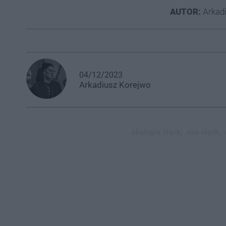
AUTOR:
Arkad
04/12/2023
Arkadiusz
Korejwo
ekologia śląsk,
oze śląsk,