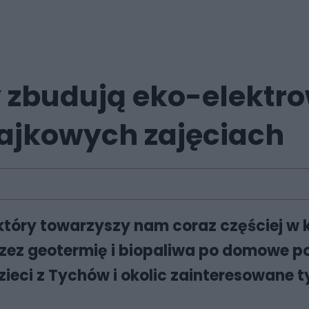
y zbudują eko-elektr
jkowych zajęciach
óry towarzyszy nam coraz częściej w każd
zez geotermię i biopaliwa po domowe po
zieci z Tychów i okolic zainteresowane 