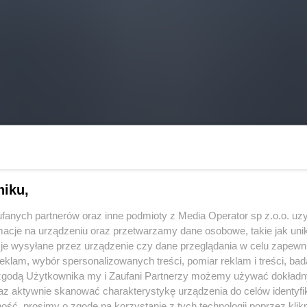
niku,
fanych partnerów oraz inne podmioty z Media Operator sp z.o.o. uz
cje na urządzeniu oraz przetwarzamy dane osobowe, takie jak unika
je wysyłane przez urządzenie czy dane przeglądania w celu zapewn
klam, wybór spersonalizowanych treści, pomiar reklam i treści, bad
 zgodą Użytkownika my i Zaufani Partnerzy możemy używać dokład
az aktywnie skanować charakterystykę urządzenia do celów identyfi
ść, prosimy o zgodę na korzystanie z tych technologii poprzez klikn