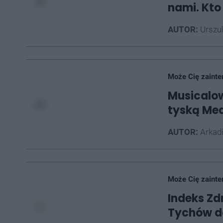
nami. Kto
AUTOR:
Urszu
Może Cię zainte
Musicalow
tyską Me
AUTOR:
Arkad
Może Cię zainte
Indeks Zd
Tychów do