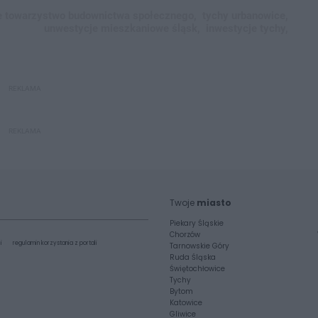
e towarzystwo budownictwa społecznego,
tychy urbanowice,
unwestycje mieszkaniowe śląsk,
inwestycje tychy,
REKLAMA
REKLAMA
Twoje
miasto
Piekary Śląskie
Chorzów
i
regulamin korzystania z portali
Tarnowskie Góry
Ruda Śląska
Świętochłowice
Tychy
Bytom
Katowice
Gliwice