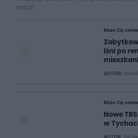
złotych.
Może Cię zainte
Zabytkow
lśni po r
mieszkan
AUTOR:
Arkad
Może Cię zainte
Nowe TBS-
w Tychach
AUTOR:
Redak