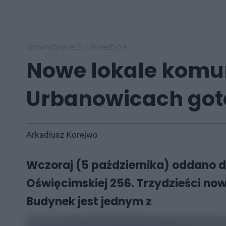
nowinytyskie.pl
/
inwestycje
Nowe lokale komu
Urbanowicach go
Arkadiusz Korejwo
Wczoraj (5 października) oddano d
Oświęcimskiej 256. Trzydzieści no
Budynek jest jednym z