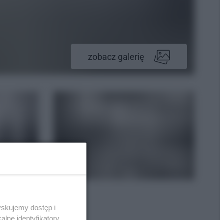
zobacz galerię
yskujemy dostęp i
lne identyfikatory,