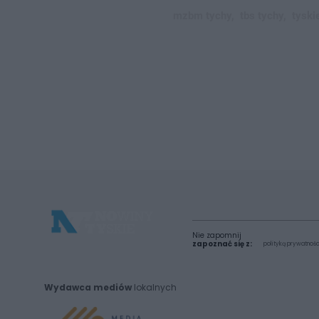
mzbm tychy,
tbs tychy,
tyski
Nie zapomnij
zapoznać się z:
polityką prywatnośc
Wydawca mediów
lokalnych