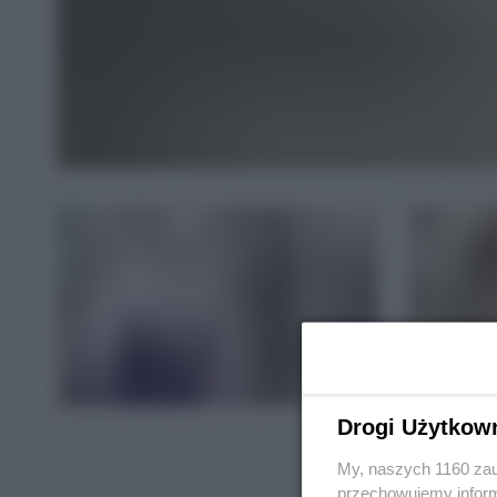
Drogi Użytkow
My, naszych 1160 zau
przechowujemy informa