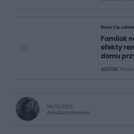
Może Cię zainte
Familok n
efekty r
domu przy
AUTOR:
Redak
06/10/2023
Arkadiusz
Korejwo