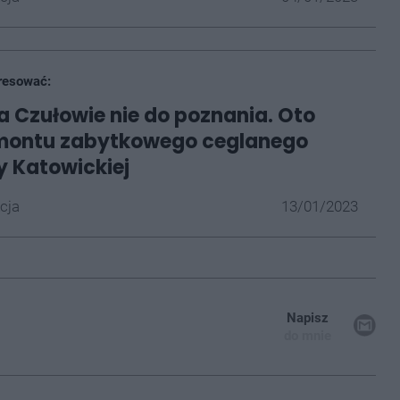
resować:
a Czułowie nie do poznania. Oto
emontu zabytkowego ceglanego
 Katowickiej
cja
13/01/2023
Napisz
do mnie