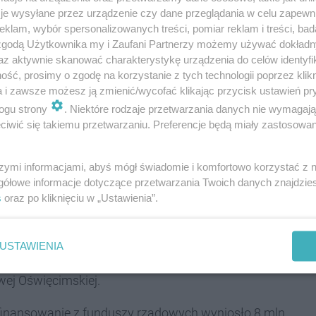
je wysyłane przez urządzenie czy dane przeglądania w celu zapewn
 blisko 11 milionów złotych gruntownie
klam, wybór spersonalizowanych treści, pomiar reklam i treści, bad
munalne. Średnia wielkość mieszkania to 57 metrów
 zgodą Użytkownika my i Zaufani Partnerzy możemy używać dokład
ia lekarska. To druga -
po starej szkole na
az aktywnie skanować charakterystykę urządzenia do celów identyfi
ść, prosimy o zgodę na korzystanie z tych technologii poprzez klikn
a w tym roku jako budynek mieszkalny.
a i zawsze możesz ją zmienić/wycofać klikając przycisk ustawień pr
nku jego nowym gospodarzom, w której uczestniczyli
ogu strony
. Niektóre rodzaje przetwarzania danych nie wymagaj
iwić się takiemu przetwarzaniu. Preferencje będą miały zastosowania
i prezes TTBS Darią Szczepańską na czele; prezydent
aniowej przy ulicy Spacerowej - powstaną tam 34
szymi informacjami, abyś mógł świadomie i komfortowo korzystać z
owych gminnych budynków przy ulicy Orzeszkowej.
gółowe informacje dotyczące przetwarzania Twoich danych znajdzi
s
oraz po kliknięciu w „Ustawienia”.
zcze kolei - powstała w pierwszej połowie XIX wieku.
enić stropy; ciekawostką jest szkolna ława, która
łalności szkoły i została wyeksponowana na
USTAWIENIA
2016 roku - okoliczne dzieci przeniosły się do
owej Oświęcimskiej.
ofinansowanie z funduszy rządowych wyniosło 8 mln