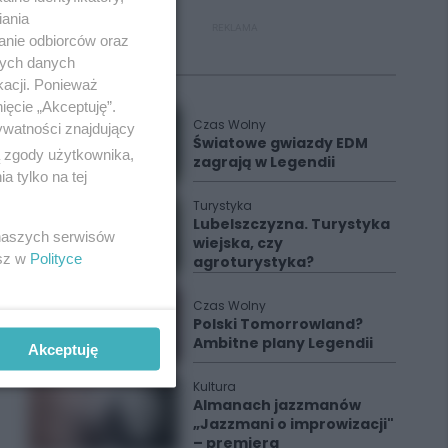
iania
REKLAMA
anie odbiorców oraz
nych danych
Polecane
kacji. Ponieważ
ięcie „Akceptuję”.
Czas Wolny
ywatności znajdujący
Światowe gwiazdy EDM
ą zgody użytkownika,
zagrają w Legendii
 tylko na tej
Turystyka
Lubelszczyzna. Turystyka
 naszych serwisów
wiejska, czy
esz w
Polityce
agroturystyka?
Czas Wolny
Polski Tomorrowland?
Ambitne plany Legendii
Akceptuję
Kultura
Almanach jazzmanów
„Jazzmani o improwizacji"
– premiera