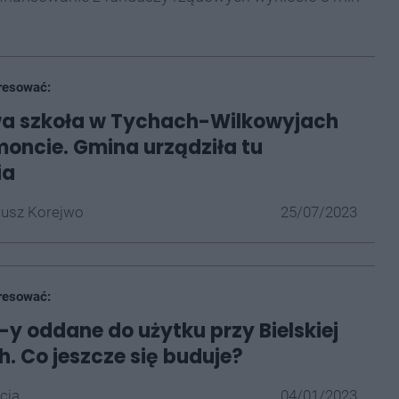
resować:
a szkoła w Tychach-Wilkowyjach
emoncie. Gmina urządziła tu
ia
iusz Korejwo
25/07/2023
resować:
y oddane do użytku przy Bielskiej
. Co jeszcze się buduje?
cja
04/01/2023