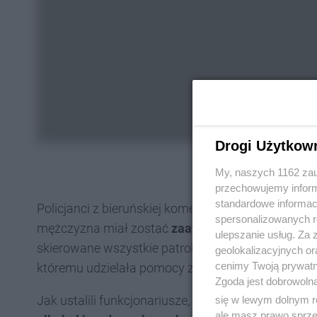
Drogi Użytkow
My, naszych 1162 zau
przechowujemy informa
standardowe informac
Policjanci z bieruńskiej komendy zostali wezwani 
spersonalizowanych re
mężczyzna miał zostać
zaatakowany tasakiem 
ulepszanie usług. Za
skierowane wszystkie patrole pełniące służbę. Z o
geolokalizacyjnych or
cenimy Twoją prywatno
któremu udzielała pomocy załoga karetki pogotowi
Zgoda jest dobrowoln
Jak ustalili funkcjonariusze, pokrzywdzony
19-lat
się w lewym dolnym r
ale masz prawo sprzec