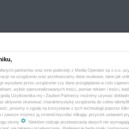
niku,
REKLAMA
fanych partnerów oraz inne podmioty z Media Operator sp z.o.o. uz
cje na urządzeniu oraz przetwarzamy dane osobowe, takie jak unika
je wysyłane przez urządzenie czy dane przeglądania w celu zapewn
na interwencję, gdzie według zgłoszenia młody
klam, wybór spersonalizowanych treści, pomiar reklam i treści, bad
ogrodowym
. Na miejsce natychmiast zostały
 zgodą Użytkownika my i Zaufani Partnerzy możemy używać dokład
koliczności zdarzenia wynikało, że mężczyzna,
az aktywnie skanować charakterystykę urządzenia do celów identyfi
ść, prosimy o zgodę na korzystanie z tych technologii poprzez klikn
a, mógł paść ofiarą przestępstwa.
a i zawsze możesz ją zmienić/wycofać klikając przycisk ustawień pr
ek wraz z 26-letnim znajomym
, wspólnie
spożywali
ogu strony
. Niektóre rodzaje przetwarzania danych nie wymagaj
iwić się takiemu przetwarzaniu. Preferencje będą miały zastosowania