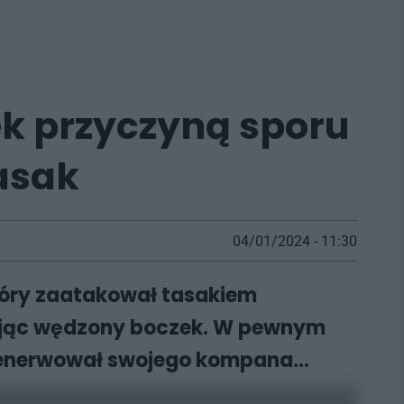
ek przyczyną sporu
asak
04/01/2024 - 11:30
który zaatakował tasakiem
dając wędzony boczek. W pewnym
denerwował swojego kompana...