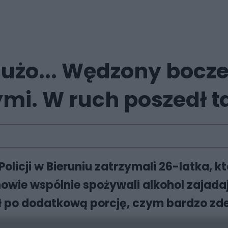
dużo... Wędzony bocz
mi. W ruch poszedł t
licji w Bieruniu zatrzymali 26-latka, 
owie wspólnie spożywali alkohol zaja
ł po dodatkową porcję, czym bardzo z