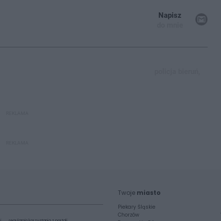
Napisz
do mnie
policja bieruń,
REKLAMA
REKLAMA
Twoje
miasto
Piekary Śląskie
Chorzów
i
regulamin korzystania z portali