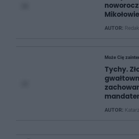
noworoczn
Mikołowi
AUTOR:
Redak
Może Cię zainte
Tychy. Zło
gwałtown
zachowan
mandate
AUTOR:
Katarz