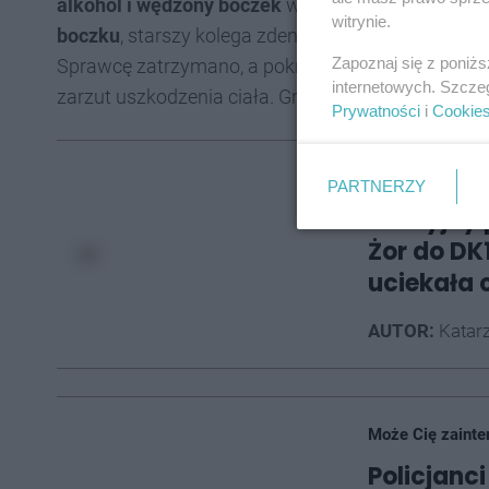
alkohol i wędzony boczek
w garażu. Kiedy pokrz
witrynie.
boczku
, starszy kolega zdenerwował się i
wykonał
Zapoznaj się z poniż
Sprawcę zatrzymano, a pokrzywdzony z obrażeniami 
internetowych. Szcze
zarzut uszkodzenia ciała. Grozi mu kara nawet do 
Prywatności
i
Cookie
Może Cię zainte
PARTNERZY
Policyjny
Żor do DK
uciekała 
AUTOR:
Katarz
Może Cię zainte
Policjanc