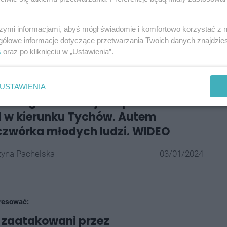
ywdzony
chciał poczęstować się dodatkową porcją
 zamach tasakiem ogrodowym w stopę
19-latka.
szymi informacjami, abyś mógł świadomie i komfortowo korzystać z
trafił do szpitala. 26-letni mężczyzna usłyszał już
gółowe informacje dotyczące przetwarzania Twoich danych znajdzi
5 lat pozbawienia wolności.
s
oraz po kliknięciu w „Ustawienia”.
resować:
USTAWIENIA
 pościg za złodziejami paliwa od
1 w kierunku Tychów. Autem
czwórka młodych ludzi. WIDEO
yna Pachelska
03/01/2024
resować:
i zaatakowani przez