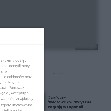
Policja Śląska
yskujemy dostęp i
lne identyfikatory,
iania
REKLAMA
anie odbiorców oraz
nych danych
Polecane
kacji. Ponieważ
ięcie „Akceptuję”.
Czas Wolny
ywatności znajdujący
Światowe gwiazdy EDM
ą zgody użytkownika,
zagrają w Legendii
 tylko na tej