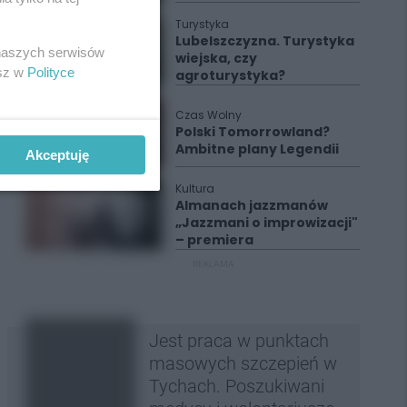
Turystyka
Lubelszczyzna. Turystyka
 naszych serwisów
wiejska, czy
esz w
Polityce
agroturystyka?
Czas Wolny
Polski Tomorrowland?
Ambitne plany Legendii
Akceptuję
Kultura
Almanach jazzmanów
„Jazzmani o improwizacji"
– premiera
REKLAMA
Jest praca w punktach
masowych szczepień w
Tychach. Poszukiwani