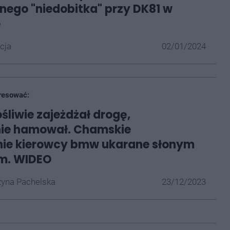
ego "niedobitka" przy DK81 w
e
cja
02/01/2024
resować:
śliwie zajeżdżał drogę,
ie hamował. Chamskie
ie kierowcy bmw ukarane słonym
m. WIDEO
yna Pachelska
23/12/2023