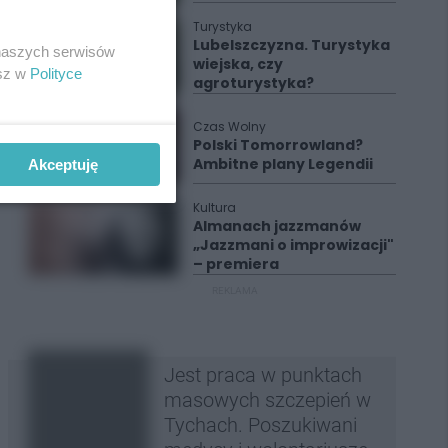
Turystyka
Lubelszczyzna. Turystyka
 naszych serwisów
wiejska, czy
esz w
Polityce
agroturystyka?
Czas Wolny
Polski Tomorrowland?
Ambitne plany Legendii
Akceptuję
Kultura
Almanach jazzmanów
„Jazzmani o improwizacji"
– premiera
REKLAMA
Jest praca w punktach
masowych szczepień w
Tychach. Poszukiwani