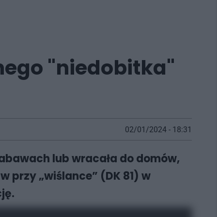
nego "niedobitka"
02/01/2024 - 18:31
h zabawach lub wracała do domów,
iw przy „wiślance” (DK 81) w
ję.