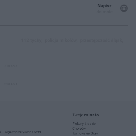
Napisz
do mnie
112 tychy,
policja mikołów,
przestępczość śląsk,
REKLAMA
REKLAMA
Twoje
miasto
Piekary Śląskie
Chorzów
i
regulamin korzystania z portali
Tarnowskie Góry