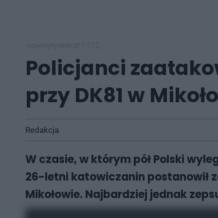
nowinytyskie.pl
/
112
Policjanci zaatak
przy DK81 w Mikoł
Redakcja
W czasie, w którym pół Polski wyl
26-letni katowiczanin postanowił z
Mikołowie. Najbardziej jednak zeps