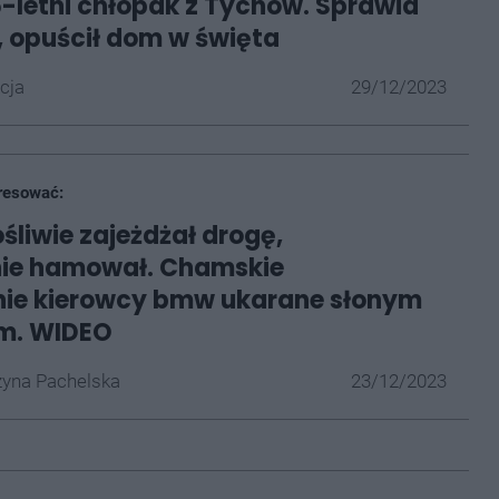
5-letni chłopak z Tychów. Sprawia
, opuścił dom w święta
cja
29/12/2023
resować:
śliwie zajeżdżał drogę,
ie hamował. Chamskie
ie kierowcy bmw ukarane słonym
m. WIDEO
yna Pachelska
23/12/2023