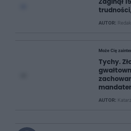
Zaginął 1
trudności
AUTOR:
Redak
Może Cię zainte
Tychy. Zło
gwałtown
zachowan
mandate
AUTOR:
Katarz