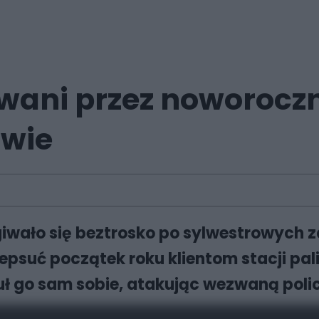
owani przez noworocz
owie
egiwało się beztrosko po sylwestrowyc
epsuć początek roku klientom stacji pal
uł go sam sobie, atakując wezwaną polic