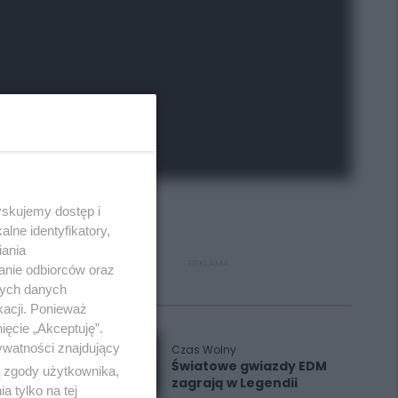
yskujemy dostęp i
lne identyfikatory,
iania
REKLAMA
anie odbiorców oraz
nych danych
Polecane
kacji. Ponieważ
ięcie „Akceptuję”.
ywatności znajdujący
Czas Wolny
Światowe gwiazdy EDM
ą zgody użytkownika,
zagrają w Legendii
 tylko na tej