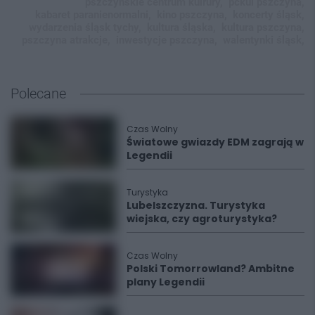
pszczyńskie centrum kulrury,
pckul pszczyna,
kabaret paranienormalni,
kino pszczyna,
koncerty śląsk,
wydarzenia śląsk tychy,
kultura śląska,
kultura pszczyna,
pszczyna atrakcje,
inwestycje pszczyna,
walentynki śląsk,
Polecane
Czas Wolny
Światowe gwiazdy EDM zagrają w
Legendii
Turystyka
Lubelszczyzna. Turystyka
wiejska, czy agroturystyka?
Czas Wolny
Polski Tomorrowland? Ambitne
plany Legendii