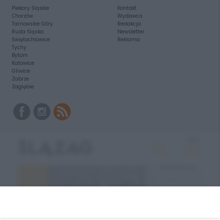
Piekary Śląskie
Kontakt
Chorzów
Wydawca
Tarnowskie Góry
Redakcja
Ruda Śląska
Newsletter
Świętochłowice
Reklama
Tychy
Bytom
Katowice
Gliwice
Zabrze
Zagłębie