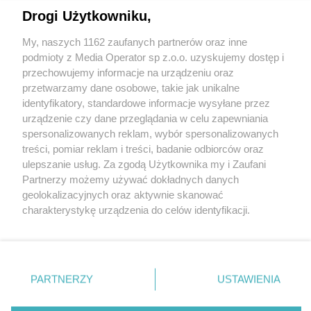
Drogi Użytkowniku,
My, naszych 1162 zaufanych partnerów oraz inne
podmioty z Media Operator sp z.o.o. uzyskujemy dostęp i
przechowujemy informacje na urządzeniu oraz
Wróć do strony głównej
przetwarzamy dane osobowe, takie jak unikalne
identyfikatory, standardowe informacje wysyłane przez
ślązag.pl
urządzenie czy dane przeglądania w celu zapewniania
spersonalizowanych reklam, wybór spersonalizowanych
treści, pomiar reklam i treści, badanie odbiorców oraz
0
%
ulepszanie usług. Za zgodą Użytkownika my i Zaufani
Partnerzy możemy używać dokładnych danych
geolokalizacyjnych oraz aktywnie skanować
charakterystykę urządzenia do celów identyfikacji.
Ponieważ cenimy Twoją prywatność, prosimy o zgodę na
korzystanie z tych technologii poprzez kliknięcie
„Akceptuję”. Zgoda jest dobrowolna i zawsze możesz ją
zmienić/wycofać klikając przycisk ustawień prywatności
PARTNERZY
USTAWIENIA
znajdujący się w lewym dolnym rogu strony
. Niektóre
rodzaje przetwarzania danych nie wymagają zgody