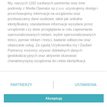
My, naszych 1162 zaufanych partnerów oraz inne
Wydawca mediów
lokalnych
podmioty z Media Operator sp z.o.o. uzyskujemy dostęp i
przechowujemy informacje na urządzeniu oraz
przetwarzamy dane osobowe, takie jak unikalne
identyfikatory, standardowe informacje wysyłane przez
urządzenie czy dane przeglądania w celu zapewniania
spersonalizowanych reklam, wybór spersonalizowanych
Nie zapomnij
treści, pomiar reklam i treści, badanie odbiorców oraz
zapoznać się z:
polityką prywatności
regulamin korzystania z portali
ulepszanie usług. Za zgodą Użytkownika my i Zaufani
Twoje
miasto
Skontaktuj się
z nami
Partnerzy możemy używać dokładnych danych
Piekary Śląskie
Kontakt
geolokalizacyjnych oraz aktywnie skanować
Chorzów
Wydawca
charakterystykę urządzenia do celów identyfikacji.
Tarnowskie Góry
Redakcja
Ruda Śląska
Newsletter
Ponieważ cenimy Twoją prywatność, prosimy o zgodę na
Świętochłowice
Reklama
korzystanie z tych technologii poprzez kliknięcie
Tychy
„Akceptuję”. Zgoda jest dobrowolna i zawsze możesz ją
Bytom
Katowice
zmienić/wycofać klikając przycisk ustawień prywatności
PARTNERZY
USTAWIENIA
Gliwice
znajdujący się w lewym dolnym rogu strony
. Niektóre
Zabrze
Zagłębie
rodzaje przetwarzania danych nie wymagają zgody
Akceptuję
użytkownika, ale masz prawo sprzeciwić się takiemu
przetwarzaniu. Preferencje będą miały zastosowania tylko