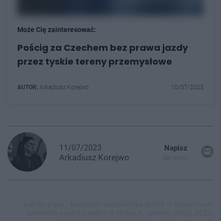
Może Cię zainteresować:
Pościg za Czechem bez prawa jazdy
przez tyskie tereny przemysłowe
AUTOR:
Arkadiusz Korejwo
10/07/2023
11/07/2023
Napisz
Arkadiusz
Korejwo
do mnie
policja śląsk,
komenda wojewódzka policji w katowicach,
komenda miejska policji w tychach,
święto policji 2023,