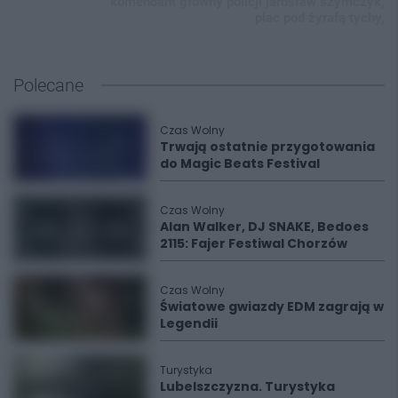
komendant główny policji jarosław szymczyk,
plac pod żyrafą tychy,
Polecane
Czas Wolny
Trwają ostatnie przygotowania
do Magic Beats Festival
Czas Wolny
Alan Walker, DJ SNAKE, Bedoes
2115: Fajer Festiwal Chorzów
Czas Wolny
Światowe gwiazdy EDM zagrają w
Legendii
Turystyka
Lubelszczyzna. Turystyka