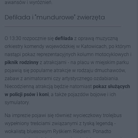
awansów i wyróżnień.
Defilada i "mundurowe" zwierzęta
O 13:30 rozpocznie się
defilada
z oprawą muzyczną
orkiestry komendy wojewódzkiej w Katowicach, po którym
nastąpi pokaz reprezentacyjnych kolumn motocyklowych i
piknik rodzinny
z atrakcjami - na placu w miejskim parku
pojawią się popularne atrakcje w rodzaju dmuchawców,
zabaw z animatorami czy artystycznego ozdabiania.
Niecodzienną atrakcją będzie natomiast
pokaz służących
w policji psów i koni
, a także pojazdów bojowe i ich
symulatory.
Na imprezie pojawi się również wycieczkowy trolejbus
wypełniony treściami związanymi z tyską legendą -
wokalistą bluesowym Ryśkiem Riedlem. Ponadto