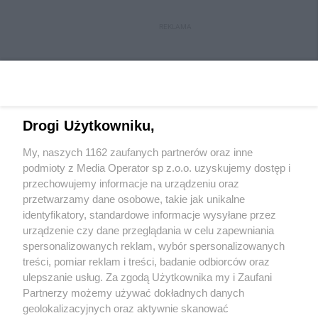
REKLAMA
Drogi Użytkowniku,
My, naszych 1162 zaufanych partnerów oraz inne
Wydawca mediów
lokalnych
podmioty z Media Operator sp z.o.o. uzyskujemy dostęp i
przechowujemy informacje na urządzeniu oraz
przetwarzamy dane osobowe, takie jak unikalne
identyfikatory, standardowe informacje wysyłane przez
urządzenie czy dane przeglądania w celu zapewniania
spersonalizowanych reklam, wybór spersonalizowanych
Nie zapomnij
treści, pomiar reklam i treści, badanie odbiorców oraz
zapoznać się z:
polityką prywatności
regulamin korzystania z portali
ulepszanie usług. Za zgodą Użytkownika my i Zaufani
Twoje
miasto
Skontakuj się
z nami
Partnerzy możemy używać dokładnych danych
Piekary Śląskie
Kontakt
geolokalizacyjnych oraz aktywnie skanować
Chorzów
Wydawca