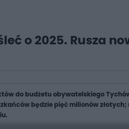
śleć o 2025. Rusza n
któw do budżetu obywatelskiego Tychów 
kańców będzie pięć milionów złotych; 
iu.