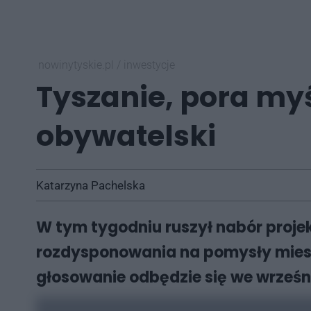
nowinytyskie.pl
/
inwestycje
Tyszanie, pora my
obywatelski
Katarzyna Pachelska
W tym tygodniu ruszył nabór proje
rozdysponowania na pomysły miesz
głosowanie odbędzie się we wrześn