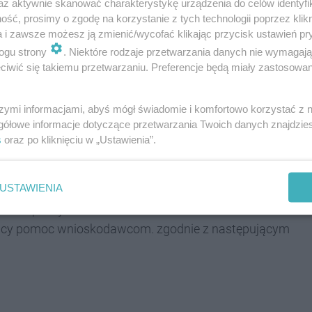
az aktywnie skanować charakterystykę urządzenia do celów identyfi
ść, prosimy o zgodę na korzystanie z tych technologii poprzez klikn
a i zawsze możesz ją zmienić/wycofać klikając przycisk ustawień pr
maja do 19 czerwca planowane są spotkania z
ogu strony
. Niektóre rodzaje przetwarzania danych nie wymagaj
ję; od 12 lipca do 16 września trwać będą działania
iwić się takiemu przetwarzaniu. Preferencje będą miały zastosowania
zej” to też czas plebiscytu, w którym tyszanie
szymi informacjami, abyś mógł świadomie i komfortowo korzystać z
gółowe informacje dotyczące przetwarzania Twoich danych znajdzi
ika.
s
oraz po kliknięciu w „Ustawienia”.
USTAWIENIA
35 55, 32 776 35 59) lub mailowo
ków w pokoju 209 biurowca Balbina Centrum na
zący pomoc wnioskodawcom. zgodnie z następującym