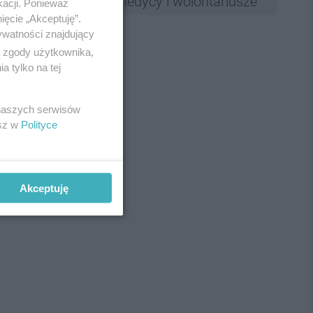
medycy i wolontariusze
kacji. Ponieważ
ięcie „Akceptuję”.
ywatności znajdujący
ą zgody użytkownika,
 tylko na tej
 naszych serwisów
esz w
Polityce
Akceptuję