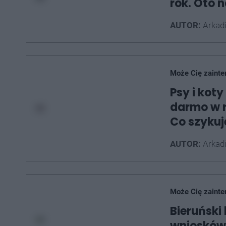
rok. Oto 
AUTOR:
Arkad
Może Cię zainte
Psy i kot
darmo w 
Co szykuj
AUTOR:
Arkad
Może Cię zainte
Bieruński
wniosków