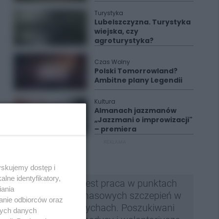
Turystyka
Lubelszczyzna. Turystyka
wiejska, czy
agroturystyka?
Czas Wolny
Polski Tomorrowland?
Ambitne plany Legendii
Kultura
Almanach jazzmanów
„Jazzmani o improwizacji"
– premiera
REKLAMA
yskujemy dostęp i
lne identyfikatory,
Jest praca w punktach
iania
masowych szczepień w
anie odbiorców oraz
Tychach. Poszukiwani
nych danych