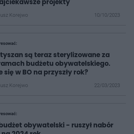
najciekawsze projekty
iusz Korejwo
10/10/2023
resować:
y tyszan są teraz sterylizowane za
ramach budżetu obywatelskiego.
e się w BO na przyszły rok?
iusz Korejwo
22/03/2023
resować:
 budżet obywatelski - ruszył nabór
 na 2024 rok