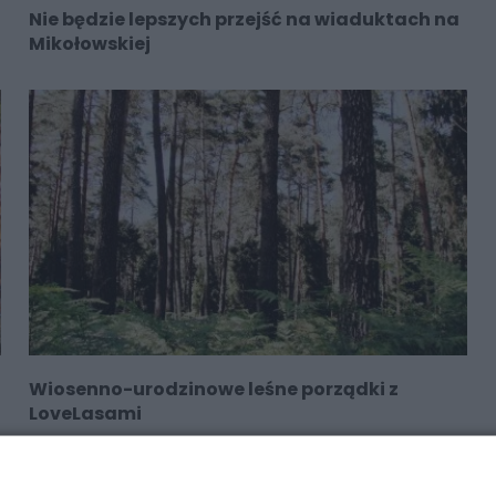
Nie będzie lepszych przejść na wiaduktach na
Mikołowskiej
Wiosenno-urodzinowe leśne porządki z
LoveLasami