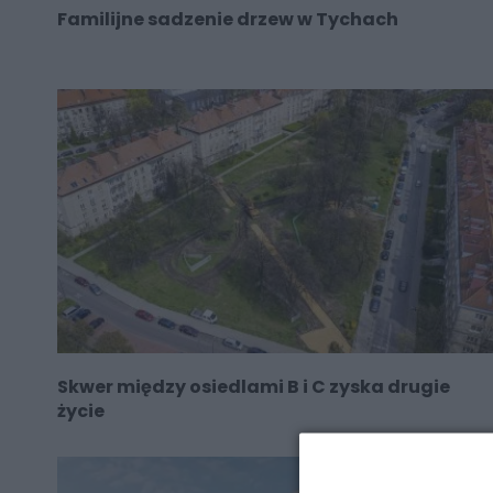
Familijne sadzenie drzew w Tychach
Skwer między osiedlami B i C zyska drugie
życie