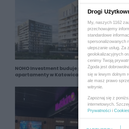
Drogi Użytkow
My, naszych 1162 zau
przechowujemy informa
standardowe informac
spersonalizowanych re
ulepszanie usług. Za
geolokalizacyjnych or
cenimy Twoją prywatno
Zgoda jest dobrowoln
NOHO Investment buduje prestiżowe
apartamenty w Katowicach
się w lewym dolnym r
ale masz prawo sprzec
witrynie.
Zapoznaj się z poniż
internetowych. Szcze
Prywatności
i
Cookie