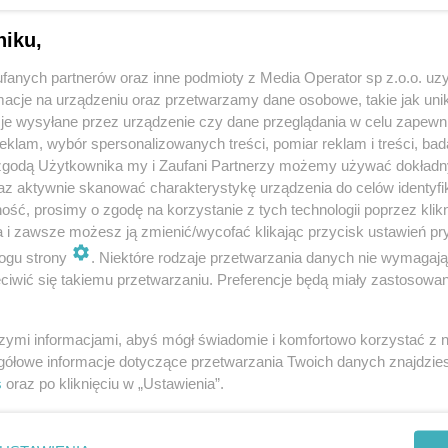
niku,
fanych partnerów oraz inne podmioty z Media Operator sp z.o.o. uz
cje na urządzeniu oraz przetwarzamy dane osobowe, takie jak unika
je wysyłane przez urządzenie czy dane przeglądania w celu zapewn
klam, wybór spersonalizowanych treści, pomiar reklam i treści, bad
 zgodą Użytkownika my i Zaufani Partnerzy możemy używać dokład
az aktywnie skanować charakterystykę urządzenia do celów identyfi
ść, prosimy o zgodę na korzystanie z tych technologii poprzez klikn
a i zawsze możesz ją zmienić/wycofać klikając przycisk ustawień pr
Rusza 24. edycja konkursu Najlepsza
Przestrzeń Publiczna
ogu strony
. Niektóre rodzaje przetwarzania danych nie wymagaj
iwić się takiemu przetwarzaniu. Preferencje będą miały zastosowania
szymi informacjami, abyś mógł świadomie i komfortowo korzystać z
gółowe informacje dotyczące przetwarzania Twoich danych znajdzi
s
oraz po kliknięciu w „Ustawienia”.