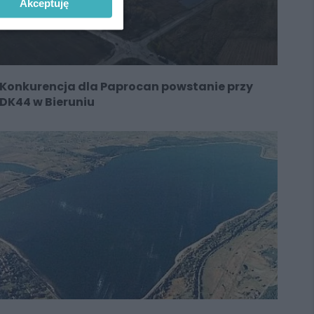
Akceptuję
Konkurencja dla Paprocan powstanie przy
DK44 w Bieruniu