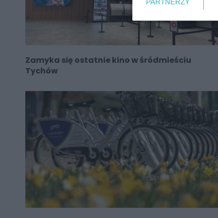
PARTNERZY
Zamyka się ostatnie kino w śródmieściu
Tychów