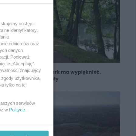
yskujemy dostęp i
lne identyfikatory,
iania
anie odbiorców oraz
nych danych
kacji. Ponieważ
ięcie „Akceptuję”.
ywatności znajdujący
Zapomniany tyski park ma wypięknieć.
Miasto pyta o pomysły
ą zgody użytkownika,
 tylko na tej
 naszych serwisów
esz w
Polityce