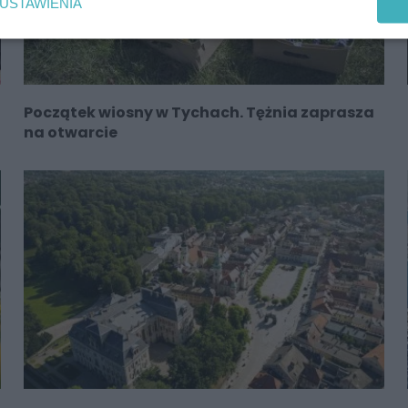
USTAWIENIA
Początek wiosny w Tychach. Tężnia zaprasza
na otwarcie