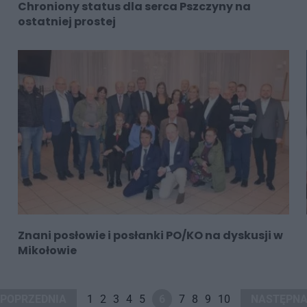
Chroniony status dla serca Pszczyny na
ostatniej prostej
Znani posłowie i posłanki PO/KO na dyskusji w
Mikołowie
POPRZEDNIA
1
2
3
4
5
6
7
8
9
10
NASTĘPN