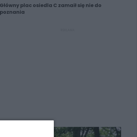
Główny plac osiedla C zamaił się nie do
poznania
REKLAMA