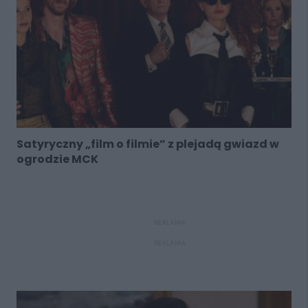
Satyryczny „film o filmie” z plejadą gwiazd w
ogrodzie MCK
REKLAMA
REKLAMA