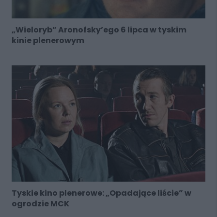
„Wieloryb” Aronofsky’ego 6 lipca w tyskim
kinie plenerowym
Tyskie kino plenerowe: „Opadające liście” w
ogrodzie MCK