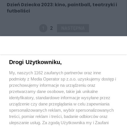
Dzień Dziecka 2023: kino, paintball, teatrzyki i
futboliści
1
2
NASTĘPNA
Drogi Użytkowniku,
My, naszych 1162 zaufanych partnerów oraz inne
Wydawca mediów
lokalnych
podmioty z Media Operator sp z.o.o. uzyskujemy dostęp i
przechowujemy informacje na urządzeniu oraz
przetwarzamy dane osobowe, takie jak unikalne
identyfikatory, standardowe informacje wysyłane przez
urządzenie czy dane przeglądania w celu zapewniania
spersonalizowanych reklam, wybór spersonalizowanych
Nie zapomnij
treści, pomiar reklam i treści, badanie odbiorców oraz
zapoznać się z:
polityką prywatności
regulamin korzystania z portali
ulepszanie usług. Za zgodą Użytkownika my i Zaufani
Twoje
miasto
Skontaktuj się
z nami