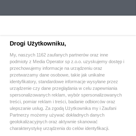
Drogi Użytkowniku,
My, naszych 1162 zaufanych partnerów oraz inne
Wydawca mediów
lokalnych
podmioty z Media Operator sp z.o.o. uzyskujemy dostęp i
przechowujemy informacje na urządzeniu oraz
przetwarzamy dane osobowe, takie jak unikalne
identyfikatory, standardowe informacje wysyłane przez
urządzenie czy dane przeglądania w celu zapewniania
spersonalizowanych reklam, wybór spersonalizowanych
Nie zapomnij
treści, pomiar reklam i treści, badanie odbiorców oraz
zapoznać się z:
polityką prywatności
regulamin korzystania z portali
ulepszanie usług. Za zgodą Użytkownika my i Zaufani
Twoje
miasto
Skontaktuj się
z nami
Partnerzy możemy używać dokładnych danych
Piekary Śląskie
Kontakt
geolokalizacyjnych oraz aktywnie skanować
Chorzów
Wydawca
charakterystykę urządzenia do celów identyfikacji.
Tarnowskie Góry
Redakcja
Ruda Śląska
Newsletter
Ponieważ cenimy Twoją prywatność, prosimy o zgodę na